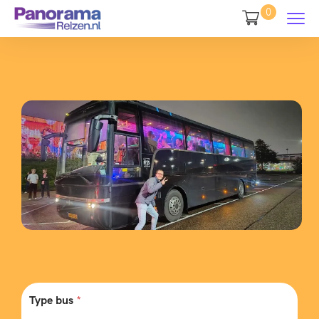
0
Type bus
*