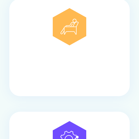
Comfort
Onze touringcars bieden comfort en stijl voor elke
groep, met ruime stoelen, airco en moderne
faciliteiten om ontspannen te reizen.