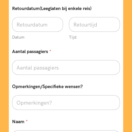
Retourdatum(Leeglaten bij enkele reis)
Datum
Tijd
Aantal passagiers
*
T
Opmerkingen/Specifieke wensen?
y
p
e
*
N
a
a
Naam
*
m