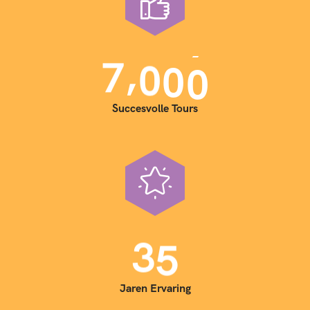
,
7
0
0
0
Succesvolle Tours
3
5
Jaren Ervaring