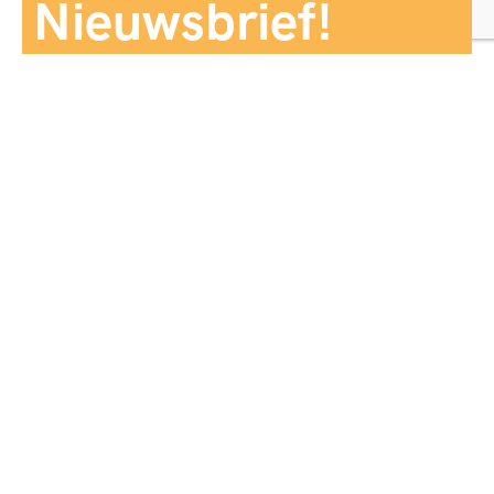
Nieuwsbrief!
Aanmelden
Panorama Reizen biedt een breed aanbod aan
reiservaringen, zorgvuldig georganiseerd en afgestemd
op jouw wensen, voor comfort, zekerheid en
onvergetelijke momenten.