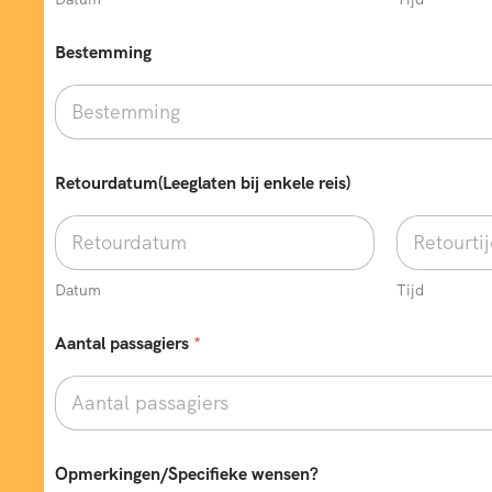
Bestemming
Retourdatum(Leeglaten bij enkele reis)
Datum
Tijd
w
Aantal passagiers
*
e
n
s
e
n
?
V
Opmerkingen/Specifieke wensen?