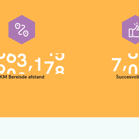
,
,
9
0
0
0
0
0
7
0
KM Bereisde afstand
Succesvoll