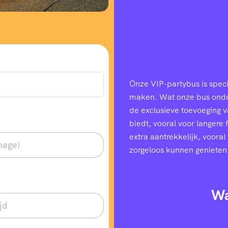
Onze VIP-partybus is speci
maken. Wat onze bus onders
de exclusieve toevoeging 
biedt, vooral voor langere
extra aantrekkelijk, voora
zorgeloos kunnen genieten
Wa