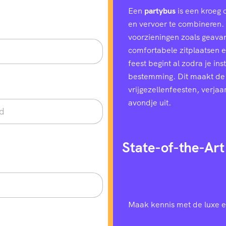
Een
partybus
is een kroeg 
en vervoer te combineren. H
voorzieningen zoals geavan
comfortabele zitplaatsen e
feest begint al zodra je in
bestemming. Dit maakt de
vrijgezellenfeesten, verjaa
avondje uit.
State-of-the-Art
Maak kennis met de luxe e