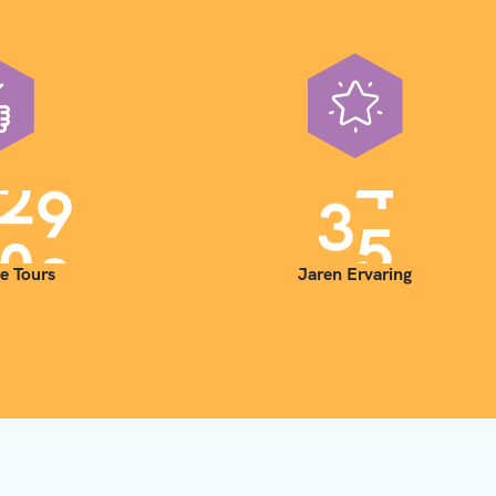
0
0
3
5
e Tours
Jaren Ervaring