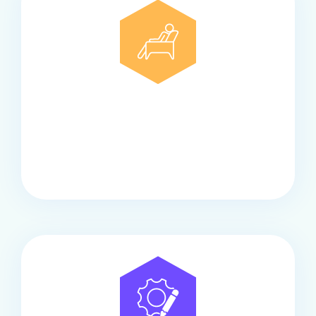
Comfort
Onze touringcars bieden comfort en stijl voor elke
groep, met ruime stoelen, airco en moderne
faciliteiten om ontspannen te reizen.