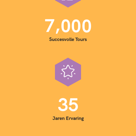
,
7
0
0
0
Succesvolle Tours
3
5
Jaren Ervaring