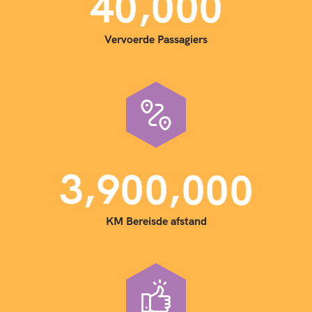
,
4
0
0
0
0
Vervoerde Passagiers
,
,
3
9
0
0
0
0
0
KM Bereisde afstand