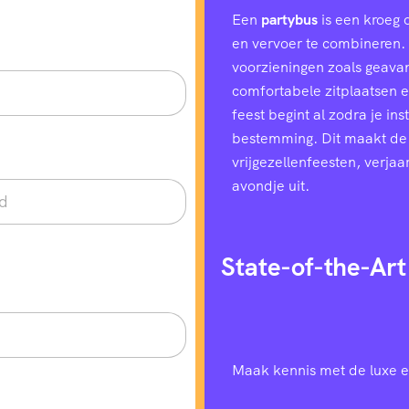
Een
partybus
is een kroeg 
en vervoer te combineren. H
voorzieningen zoals geavan
comfortabele zitplaatsen e
feest begint al zodra je in
bestemming. Dit maakt de
vrijgezellenfeesten, verjaa
avondje uit.
State-of-the-Art
Maak kennis met de luxe e