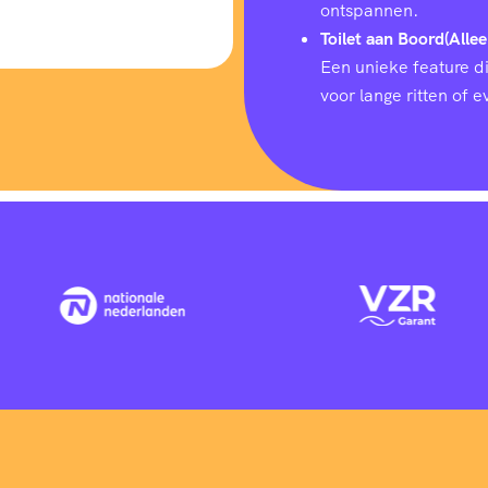
ontspannen.
Toilet aan Boord(Allee
Een unieke feature d
voor lange ritten of