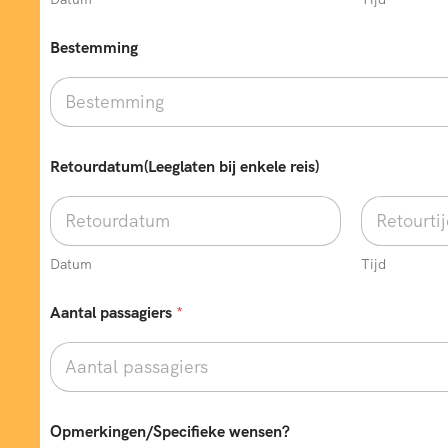
Bestemming
Retourdatum(Leeglaten bij enkele reis)
Datum
Tijd
e
Aantal passagiers
*
n
k
e
l
e
w
e
Opmerkingen/Specifieke wensen?