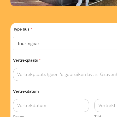
Type bus
*
Vertrekplaats
*
Vertrekdatum
Datum
Tijd