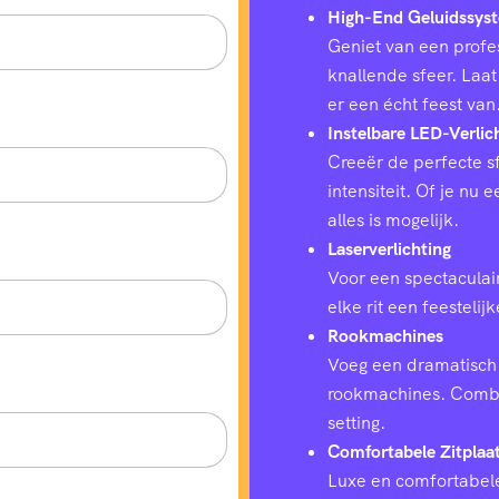
High-End Geluidssys
Geniet van een profes
knallende sfeer. Laat
er een écht feest van
Instelbare LED-Verlic
Creeër de perfecte sf
intensiteit. Of je nu
alles is mogelijk.
Laserverlichting
Voor een spectaculair
elke rit een feestelij
Rookmachines
Voeg een dramatisch 
rookmachines. Combin
setting.
Comfortabele Zitplaa
Luxe en comfortabele