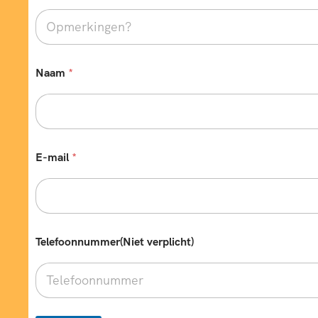
n
s
e
n
?
b
Naam
*
u
s
E-mail
*
Telefoonnummer(Niet verplicht)