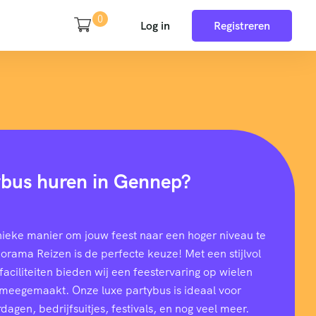
0
Log in
Registreren
ybus huren in Gennep?
nieke manier om jouw feest naar een hoger niveau te
rama Reizen is de perfecte keuze! Met een stijlvol
aciliteiten bieden wij een feestervaring op wielen
t meegemaakt. Onze luxe partybus is ideaal voor
dagen, bedrijfsuitjes, festivals, en nog veel meer.