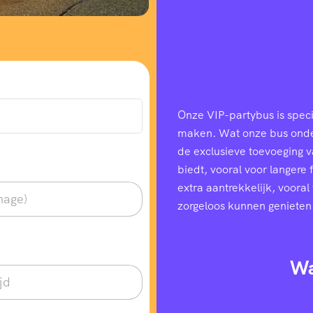
Onze VIP-partybus is speci
maken. Wat onze bus onders
de exclusieve toevoeging 
biedt, vooral voor langere
extra aantrekkelijk, voora
zorgeloos kunnen genieten
Wa