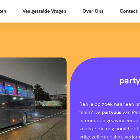
zen
Veelgestelde Vragen
Over Ons
Contact
part
Ben je op zoek naar een u
tillen? De
partybus
van Pano
interieur en geavanceerde f
zoals je die nog nooit heb
vrijgezellenfeesten, verjaar