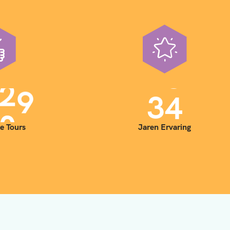
0
0
3
5
e Tours
Jaren Ervaring