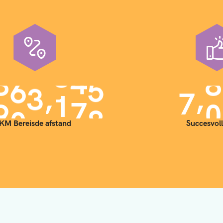
,
,
9
0
0
0
0
0
7
0
KM Bereisde afstand
Succesvoll