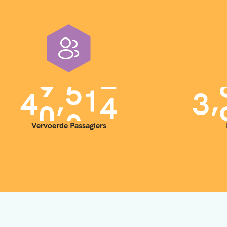
,
,
4
0
0
0
0
3
Vervoerde Passagiers