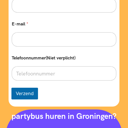
E-mail
*
w
Telefoonnummer(Niet verplicht)
e
n
s
e
n
?
A
Verzend
a
n
t
a
partybus huren in Groningen?
l
E