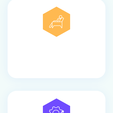
Comfort
Onze touringcars bieden comfort en stijl voor elke
groep, met ruime stoelen, airco en moderne
faciliteiten om ontspannen te reizen.