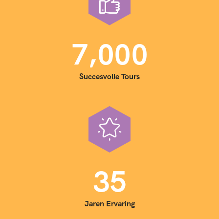
,
7
0
0
0
Succesvolle Tours
3
5
Jaren Ervaring