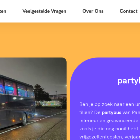
zen
Veelgestelde Vragen
Over Ons
Contact
party
Ben je op zoek naar een u
tillen? De
partybus
van Pano
interieur en geavanceerde f
zoals je die nog nooit heb
vrijgezellenfeesten, verjaar