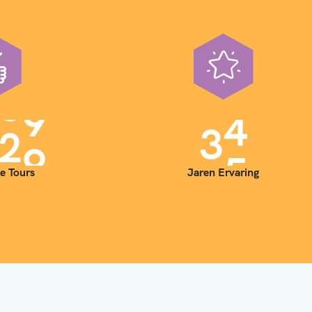
0
0
3
5
e Tours
Jaren Ervaring