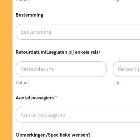
Bestemming
b
Retourdatum(Leeglaten bij enkele reis)
i
j
*
B
e
s
Datum
Tijd
t
e
Aantal passagiers
*
m
m
i
n
g
Opmerkingen/Specifieke wensen?