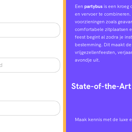
Een
partybus
is een kroeg 
en vervoer te combineren. H
voorzieningen zoals geavan
comfortabele zitplaatsen e
feest begint al zodra je in
bestemming. Dit maakt de
vrijgezellenfeesten, verjaa
avondje uit.
State-of-the-Art
Maak kennis met de luxe e