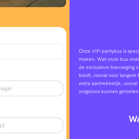
Onze VIP-partybus is speci
maken. Wat onze bus onders
de exclusieve toevoeging 
biedt, vooral voor langere
extra aantrekkelijk, voora
zorgeloos kunnen genieten
Wa