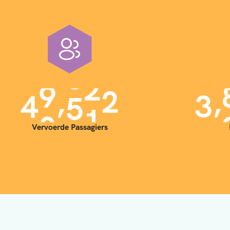
,
,
4
0
0
0
0
3
Vervoerde Passagiers