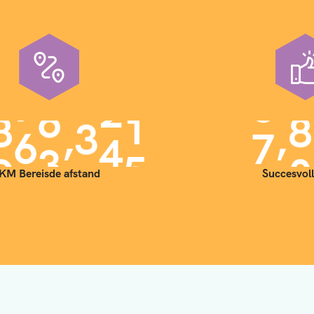
,
,
9
0
0
0
0
0
7
0
KM Bereisde afstand
Succesvoll