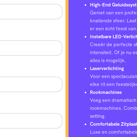
High-End Geluidssys
Geniet van een profes
knallende sfeer. Laat
er een écht feest van
Instelbare LED-Verlic
Creeër de perfecte sf
intensiteit. Of je nu
alles is mogelijk.
Laserverlichting
Voor een spectaculair
elke rit een feestelij
Rookmachines
Voeg een dramatisch 
rookmachines. Combin
setting.
Comfortabele Zitplaa
Luxe en comfortabele