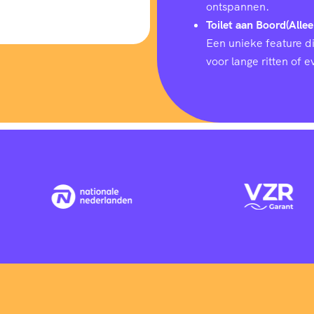
ontspannen.
Toilet aan Boord(Allee
Een unieke feature d
voor lange ritten of