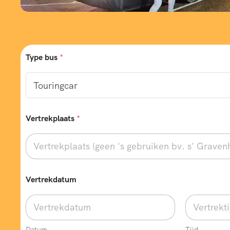
Type bus
*
Vertrekplaats
*
Vertrekdatum
Datum
Tijd