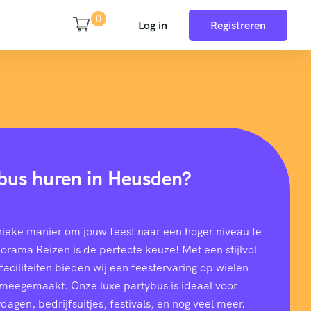
0
Log in
Registreren
bus huren in Heusden?
nieke manier om jouw feest naar een hoger niveau te
rama Reizen is de perfecte keuze! Met een stijlvol
aciliteiten bieden wij een feestervaring op wielen
t meegemaakt. Onze luxe partybus is ideaal voor
dagen, bedrijfsuitjes, festivals, en nog veel meer.