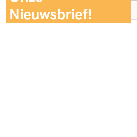
Nieuwsbrief!
Aanmelden
Panorama Reizen biedt een breed aanbod aan
reiservaringen, zorgvuldig georganiseerd en afgestemd
op jouw wensen, voor comfort, zekerheid en
onvergetelijke momenten.