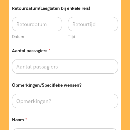
w
Retourdatum(Leeglaten bij enkele reis)
e
n
s
e
n
?
Datum
Tijd
p
a
Aantal passagiers
*
s
s
a
g
i
e
Opmerkingen/Specifieke wensen?
r
s
T
y
p
e
Naam
*