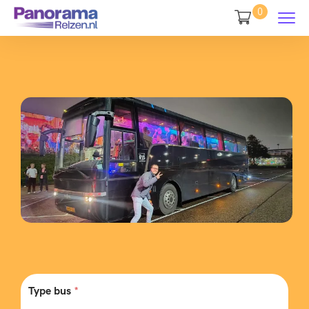
0
Type bus
*