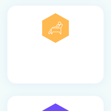
Comfort
Onze touringcars bieden comfort en stijl voor elke
groep, met ruime stoelen, airco en moderne
faciliteiten om ontspannen te reizen.