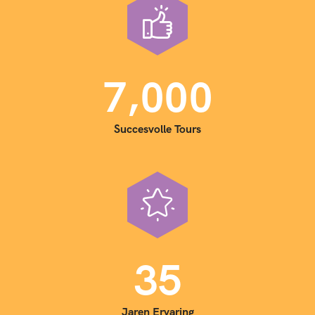
,
7
0
0
0
Succesvolle Tours
3
5
Jaren Ervaring