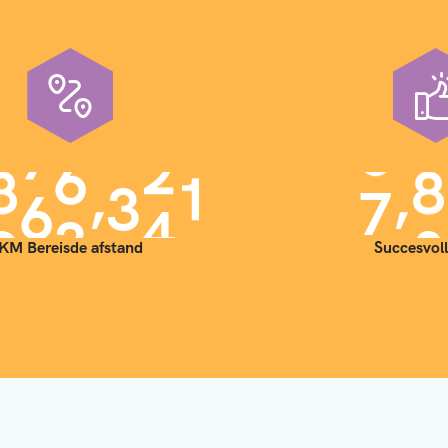
,
,
9
0
0
0
0
0
7
0
KM Bereisde afstand
Succesvoll