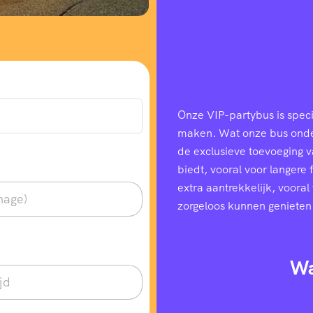
Onze VIP-partybus is speci
maken. Wat onze bus onders
de exclusieve toevoeging 
biedt, vooral voor langere
extra aantrekkelijk, voora
zorgeloos kunnen genieten
Wa