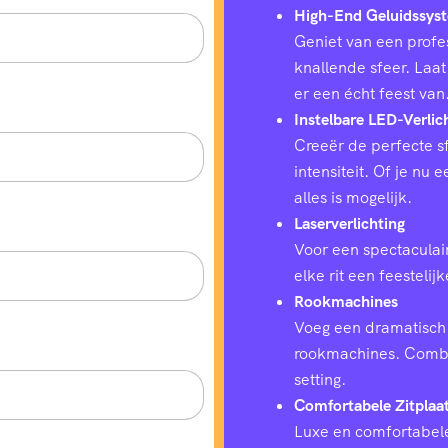
High-End Geluidssys
Geniet van een profes
knallende sfeer. Laat
er een écht feest van
Instelbare LED-Verlic
Creeër de perfecte sf
intensiteit. Of je nu
alles is mogelijk.
Laserverlichting
Voor een spectaculair
elke rit een feestelij
Rookmachines
Voeg een dramatisch 
rookmachines. Combin
setting.
Comfortabele Zitplaa
Luxe en comfortabele