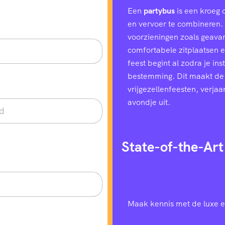
Een
partybus
is een kroeg 
en vervoer te combineren. H
voorzieningen zoals geavan
comfortabele zitplaatsen e
feest begint al zodra je in
bestemming. Dit maakt de
vrijgezellenfeesten, verjaa
avondje uit.
State-of-the-Art
Maak kennis met de luxe e