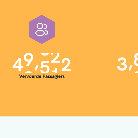
,
,
4
0
0
0
0
3
Vervoerde Passagiers