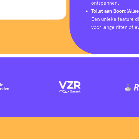
ontspannen.
Toilet aan Boord(Allee
Een unieke feature d
voor lange ritten of