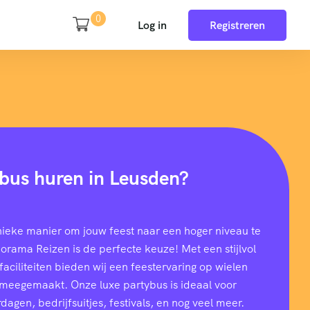
0
Log in
Registreren
bus huren in Leusden?
nieke manier om jouw feest naar een hoger niveau te
rama Reizen is de perfecte keuze! Met een stijlvol
aciliteiten bieden wij een feestervaring op wielen
t meegemaakt. Onze luxe partybus is ideaal voor
dagen, bedrijfsuitjes, festivals, en nog veel meer.