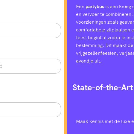
Een
partybus
is een kroeg 
en vervoer te combineren. H
voorzieningen zoals geavan
comfortabele zitplaatsen e
feest begint al zodra je in
bestemming. Dit maakt de
vrijgezellenfeesten, verjaa
avondje uit.
State-of-the-Art
Maak kennis met de luxe e