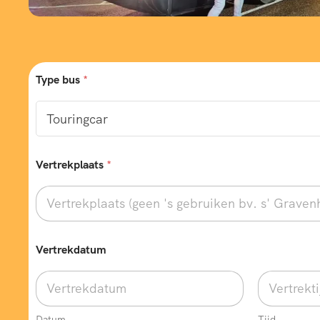
Type bus
*
Vertrekplaats
*
Vertrekdatum
Datum
Tijd