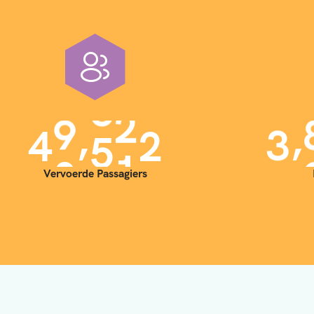
,
,
4
0
0
0
0
3
Vervoerde Passagiers