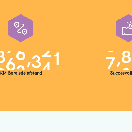
,
,
9
0
0
0
0
0
7
0
KM Bereisde afstand
Succesvoll