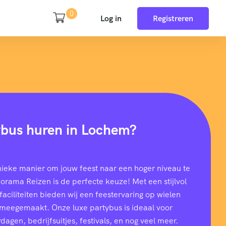
0
Log in
Registreren
ybus huren in Lochem?
nieke manier om jouw feest naar een hoger niveau te
rama Reizen is de perfecte keuze! Met een stijlvol
aciliteiten bieden wij een feestervaring op wielen
t meegemaakt. Onze luxe partybus is ideaal voor
dagen, bedrijfsuitjes, festivals, en nog veel meer.