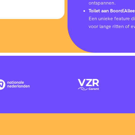
ontspannen.
Toilet aan Boord(Allee
Een unieke feature d
voor lange ritten of