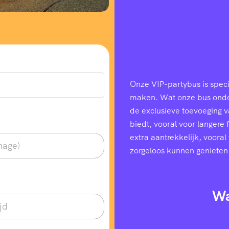
Onze VIP-partybus is speci
maken. Wat onze bus onders
de exclusieve toevoeging 
biedt, vooral voor langere
extra aantrekkelijk, voora
zorgeloos kunnen genieten
Wa