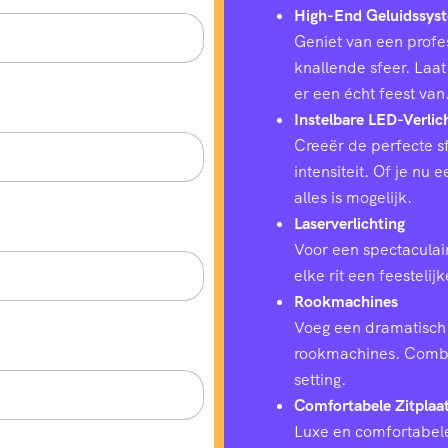
High-End Geluidssys
Geniet van een profes
knallende sfeer. Laat
er een écht feest van
Instelbare LED-Verlic
Creeër de perfecte sf
intensiteit. Of je nu
alles is mogelijk.
Laserverlichting
Voor een spectaculair
elke rit een feestelij
Rookmachines
Voeg een dramatisch 
rookmachines. Combin
setting.
Comfortabele Zitplaa
Luxe en comfortabele