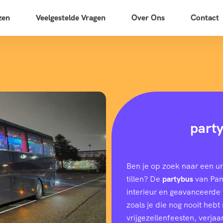
zen
Veelgestelde Vragen
Over Ons
Contact
part
Ben je op zoek naar een u
tillen? De
partybus
van Pano
interieur en geavanceerde f
zoals je die nog nooit heb
vrijgezellenfeesten, verjaar