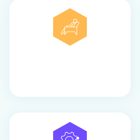
Comfort
Onze touringcars bieden comfort en stijl voor elke
groep, met ruime stoelen, airco en moderne
faciliteiten om ontspannen te reizen.