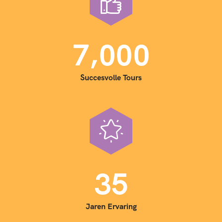
,
7
0
0
0
Succesvolle Tours
3
5
Jaren Ervaring