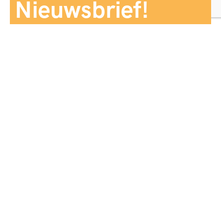
Nieuwsbrief!
Aanmelden
Panorama Reizen biedt een breed aanbod aan
reiservaringen, zorgvuldig georganiseerd en afgestemd
op jouw wensen, voor comfort, zekerheid en
onvergetelijke momenten.