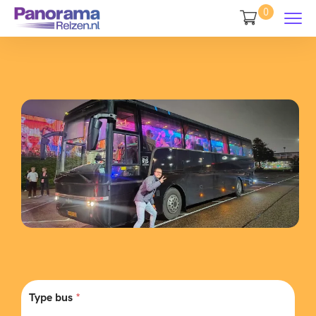
0
Type bus
*