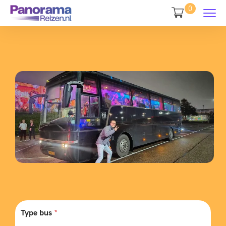
0
Type bus
*