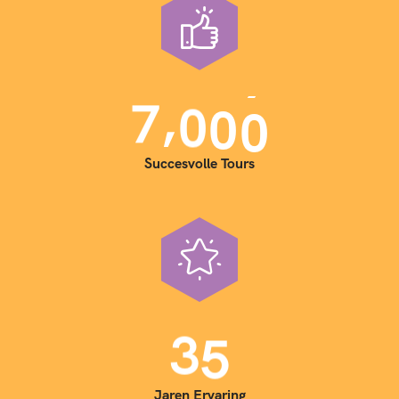
,
7
0
0
0
Succesvolle Tours
3
5
Jaren Ervaring