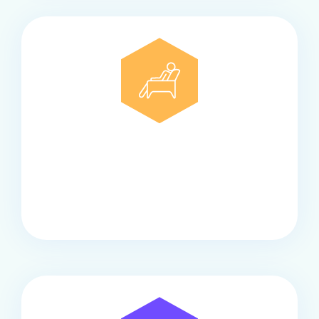
Comfort
Onze touringcars bieden comfort en stijl voor elke
groep, met ruime stoelen, airco en moderne
faciliteiten om ontspannen te reizen.