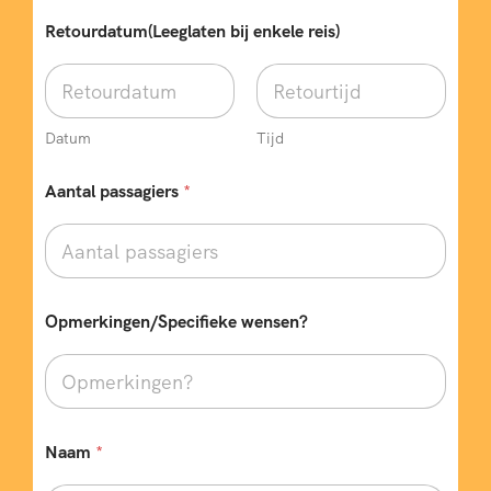
r
Retourdatum(Leeglaten bij enkele reis)
e
i
s
)
*
w
Datum
Tijd
e
n
Aantal passagiers
*
s
e
n
?
Opmerkingen/Specifieke wensen?
Naam
*