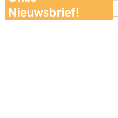
Nieuwsbrief!
Aanmelden
Panorama Reizen biedt een breed aanbod aan
reiservaringen, zorgvuldig georganiseerd en afgestemd
op jouw wensen, voor comfort, zekerheid en
onvergetelijke momenten.