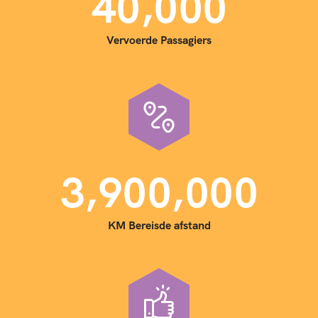
,
4
0
0
0
0
Vervoerde Passagiers
,
,
3
9
0
0
0
0
0
KM Bereisde afstand