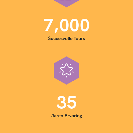
,
7
0
0
0
Succesvolle Tours
3
5
Jaren Ervaring