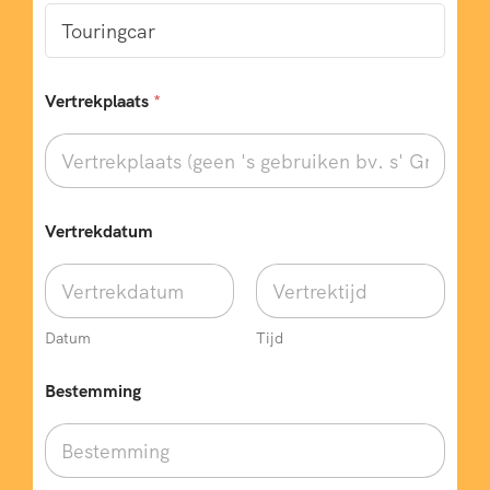
Vertrekplaats
*
Vertrekdatum
Datum
Tijd
w
Bestemming
e
n
s
e
n