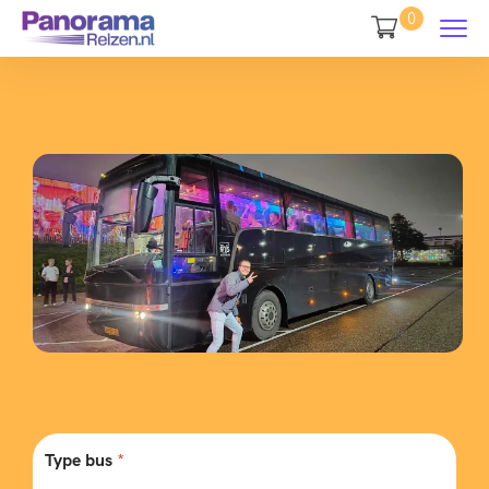
0
Type bus
*