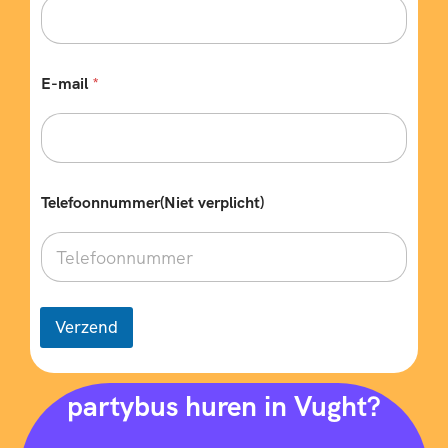
m
e
r
(
E-mail
*
N
i
e
t
Telefoonnummer(Niet verplicht)
Verzend
partybus huren in Vught?