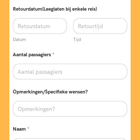
?
V
Retourdatum(Leeglaten bij enkele reis)
e
r
t
r
e
Datum
Tijd
k
d
Aantal passagiers
*
a
t
u
m
T
e
l
Opmerkingen/Specifieke wensen?
e
f
o
o
n
n
Naam
*
u
m