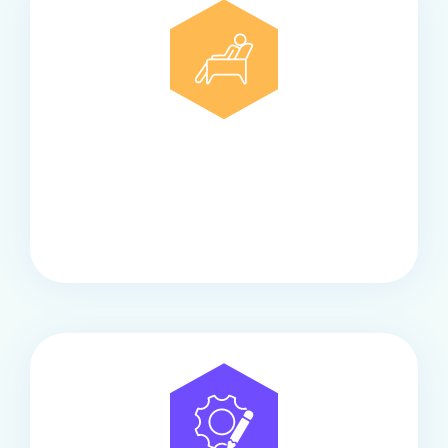
Comfort
Onze touringcars bieden comfort en stijl voor elke
groep, met ruime stoelen, airco en moderne
faciliteiten om ontspannen te reizen.