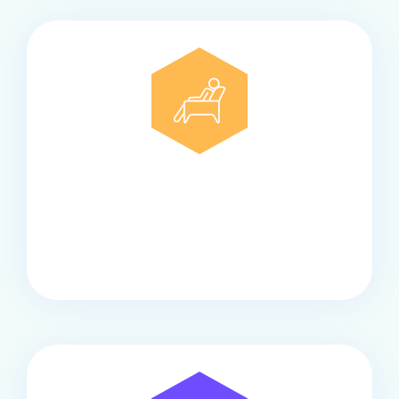
Comfort
Onze touringcars bieden comfort en stijl voor elke
groep, met ruime stoelen, airco en moderne
faciliteiten om ontspannen te reizen.