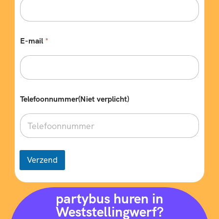
E-mail
*
w
Telefoonnummer(Niet verplicht)
e
n
s
e
n
?
B
Verzend
e
s
t
e
partybus huren in
m
Weststellingwerf?
m