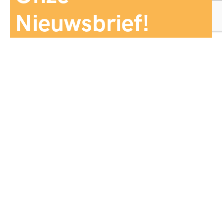
Nieuwsbrief!
Aanmelden
Panorama Reizen biedt een breed aanbod aan
reiservaringen, zorgvuldig georganiseerd en afgestemd
op jouw wensen, voor comfort, zekerheid en
onvergetelijke momenten.