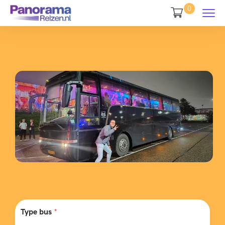
0
Type bus
*