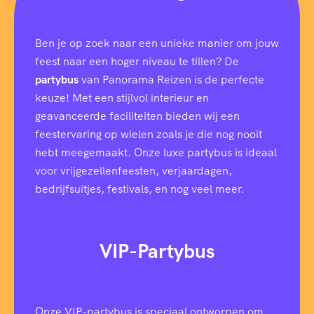
i
n
g
Ben je op zoek naar een unieke manier om jouw
r
e
feest naar een hoger niveau te tillen? De
i
partybus
van Panorama Reizen is de perfecte
s
)
keuze! Met een stijlvol interieur en
geavanceerde faciliteiten bieden wij een
feestervaring op wielen zoals je die nog nooit
hebt meegemaakt. Onze luxe partybus is ideaal
voor vrijgezellenfeesten, verjaardagen,
bedrijfsuitjes, festivals, en nog veel meer.
VIP-Partybus
Onze VIP-partybus is speciaal ontworpen om