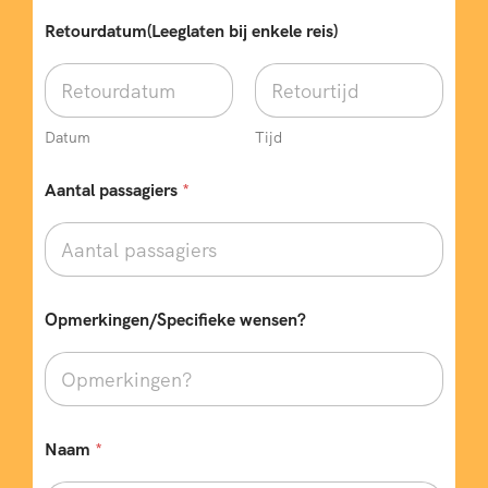
Retourdatum(Leeglaten bij enkele reis)
Datum
Tijd
Aantal passagiers
*
*
Opmerkingen/Specifieke wensen?
N
a
a
m
*
Naam
*