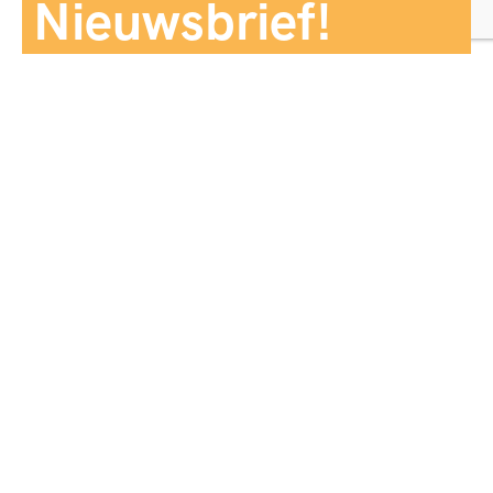
Nieuwsbrief!
Aanmelden
Panorama Reizen biedt een breed aanbod aan
reiservaringen, zorgvuldig georganiseerd en afgestemd
op jouw wensen, voor comfort, zekerheid en
onvergetelijke momenten.