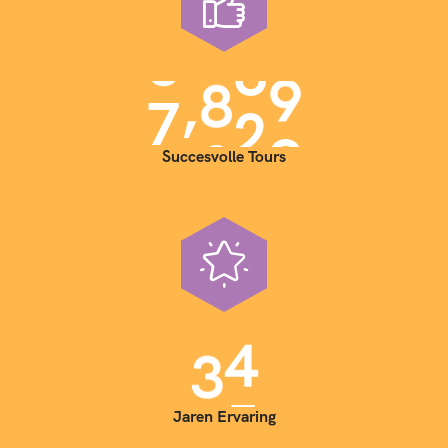
,
7
0
0
0
Succesvolle Tours
3
5
Jaren Ervaring