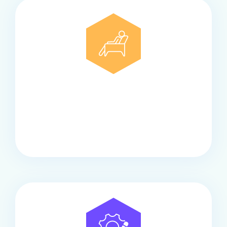
Comfort
Onze touringcars bieden comfort en stijl voor elke
groep, met ruime stoelen, airco en moderne
faciliteiten om ontspannen te reizen.