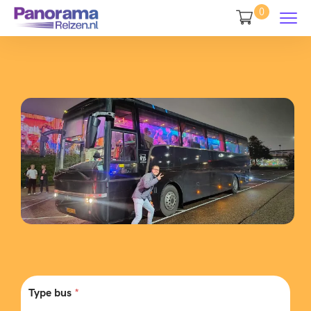
0
Type bus
*