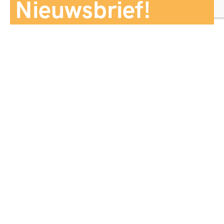
Nieuwsbrief!
Aanmelden
Panorama Reizen biedt een breed aanbod aan
reiservaringen, zorgvuldig georganiseerd en afgestemd
op jouw wensen, voor comfort, zekerheid en
onvergetelijke momenten.