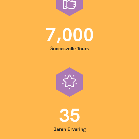
,
7
0
0
0
Succesvolle Tours
3
5
Jaren Ervaring