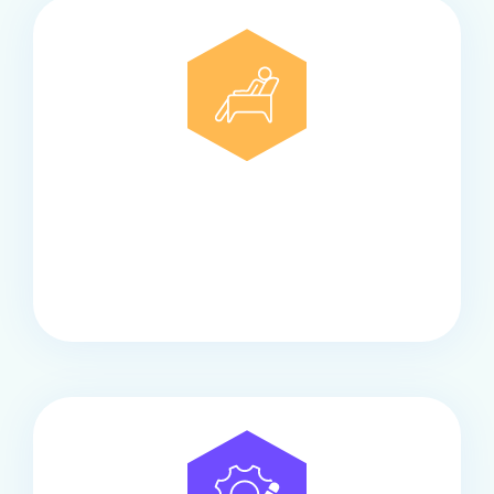
Comfort
Onze touringcars bieden comfort en stijl voor elke
groep, met ruime stoelen, airco en moderne
faciliteiten om ontspannen te reizen.