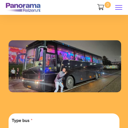
0
Type bus
*