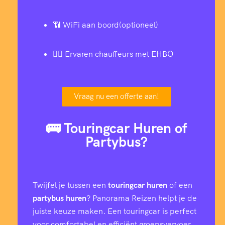
📶 WiFi aan boord(optioneel)
👨‍✈️ Ervaren chauffeurs met EHBO
Vraag nu een offerte aan!
🚌 Touringcar Huren of
Partybus?
Twijfel je tussen een
touringcar huren
of een
partybus huren
? Panorama Reizen helpt je de
juiste keuze maken. Een touringcar is perfect
voor comfortabel en efficiënt groepsvervoer