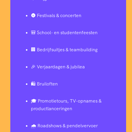
🌚 Festivals & concerten
🎒 School- en studentenfeesten
🏢 Bedrijfsuitjes & teambuilding
🎉 Verjaardagen & jubilea
🛍️ Bruiloften
🎓 Promotietours, TV-opnames &
productlanceringen
🌧️ Roadshows & pendelvervoer