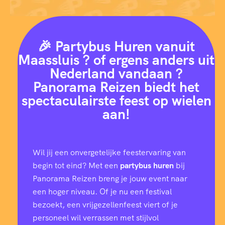
🎉 Partybus Huren vanuit
Maassluis ? of ergens anders uit
Nederland vandaan ?
Panorama Reizen biedt het
spectaculairste feest op wielen
aan!
Wil jij een onvergetelijke feestervaring van
begin tot eind? Met een
partybus huren
bij
Panorama Reizen breng je jouw event naar
een hoger niveau. Of je nu een festival
bezoekt, een vrijgezellenfeest viert of je
personeel wil verrassen met stijlvol