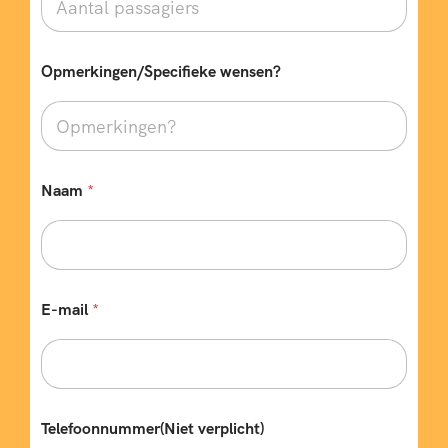
t
a
l
v
Opmerkingen/Specifieke wensen?
e
r
p
l
i
c
Naam
*
h
t
)
E-mail
*
Telefoonnummer(Niet verplicht)