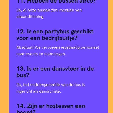
11. Hebben de bussen airco?
4
2
Ja, al onze bussen zijn voorzien van
airconditioning.
0
3
12. Is een partybus geschikt
voor een bedrijfsuitje?
7
4
Absoluut! We vervoeren regelmatig personeel
3
4
naar events en teamdagen.
9
13. Is er een dansvloer in de
5
bus?
5
6
Ja, het middengedeelte van de bus is
ingericht als dansruimte.
1
7
14. Zijn er hostessen aan
boord?