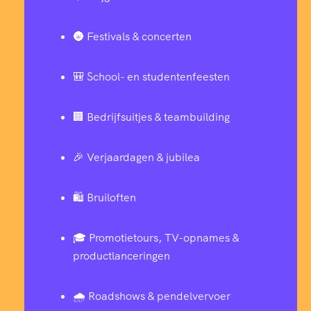
🌚 Festivals & concerten
🎒 School- en studentenfeesten
🏢 Bedrijfsuitjes & teambuilding
🎉 Verjaardagen & jubilea
🛍️ Bruiloften
🎓 Promotietours, TV-opnames &
productlanceringen
🌧️ Roadshows & pendelvervoer