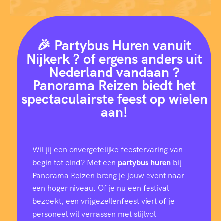
🎉 Partybus Huren vanuit
Nijkerk ? of ergens anders uit
Nederland vandaan ?
Panorama Reizen biedt het
spectaculairste feest op wielen
aan!
Wil jij een onvergetelijke feestervaring van
begin tot eind? Met een
partybus huren
bij
Panorama Reizen breng je jouw event naar
een hoger niveau. Of je nu een festival
bezoekt, een vrijgezellenfeest viert of je
personeel wil verrassen met stijlvol