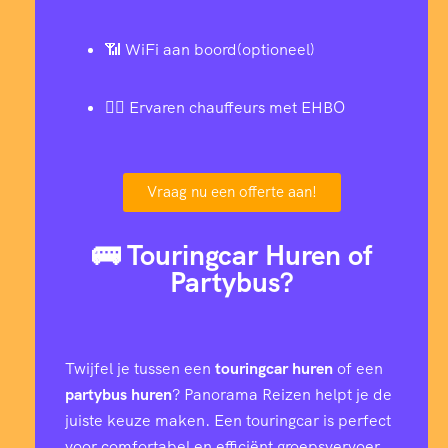
📶 WiFi aan boord(optioneel)
👨‍✈️ Ervaren chauffeurs met EHBO
Vraag nu een offerte aan!
🚌 Touringcar Huren of
Partybus?
Twijfel je tussen een
touringcar huren
of een
partybus huren
? Panorama Reizen helpt je de
juiste keuze maken. Een touringcar is perfect
voor comfortabel en efficiënt groepsvervoer