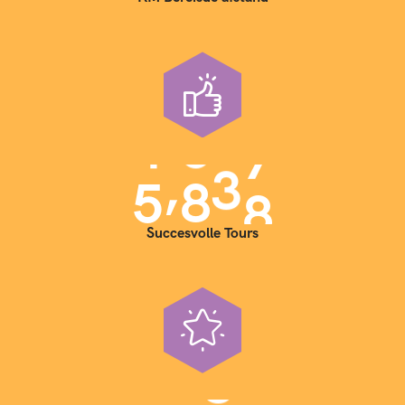
4
3
0
8
7
5
5
6
9
8
6
8
2
9
9
,
7
0
0
0
0
Succesvolle Tours
0
1
1
3
2
4