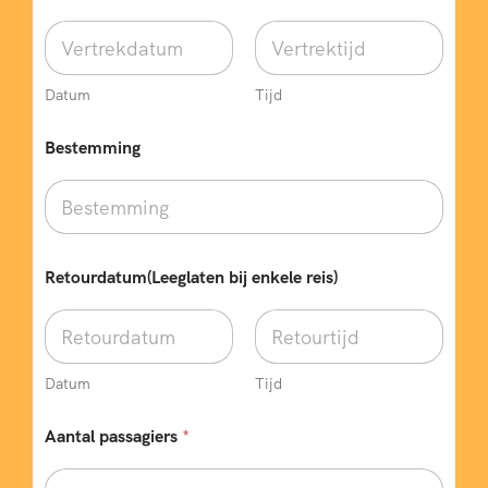
Datum
Tijd
Bestemming
Retourdatum(Leeglaten bij enkele reis)
Datum
Tijd
T
Aantal passagiers
*
y
p
e