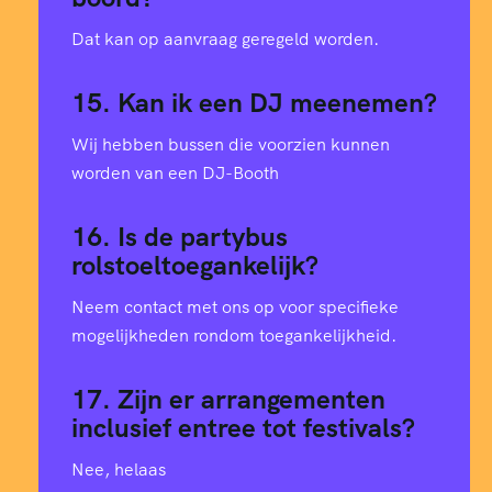
7
7
Dat kan op aanvraag geregeld worden.
3
8
15. Kan ik een DJ meenemen?
9
9
Wij hebben bussen die voorzien kunnen
worden van een DJ-Booth
5
9
16. Is de partybus
0
rolstoeltoegankelijk?
1
0
Neem contact met ons op voor specifieke
2
7
1
mogelijkheden rondom toegankelijkheid.
5
4
1
17. Zijn er arrangementen
inclusief entree tot festivals?
7
0
2
Nee, helaas