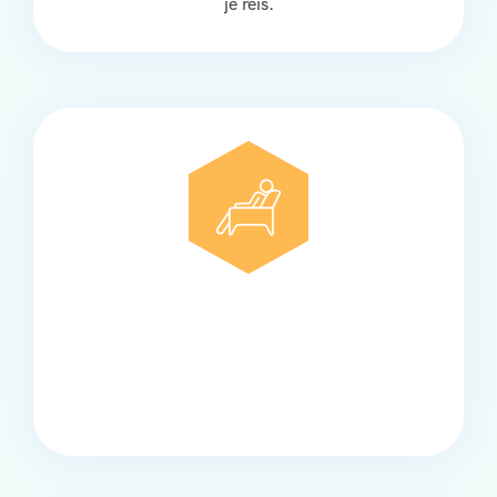
je reis.
Comfort
Onze touringcars bieden comfort en stijl voor elke
groep, met ruime stoelen, airco en moderne
faciliteiten om ontspannen te reizen.