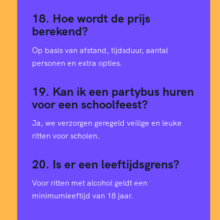
0
6
3
18. Hoe wordt de prijs
0
berekend?
2
2
3
Op basis van afstand, tijdsduur, aantal
1
personen en extra opties.
4
8
4
2
19. Kan ik een partybus huren
voor een schoolfeest?
7
4
5
4
Ja, we verzorgen geregeld veilige en leuke
9
0
6
ritten voor scholen.
5
2
20. Is er een leeftijdsgrens?
6
6
6
Voor ritten met alcohol geldt een
4
2
7
minimumleeftijd van 18 jaar.
7