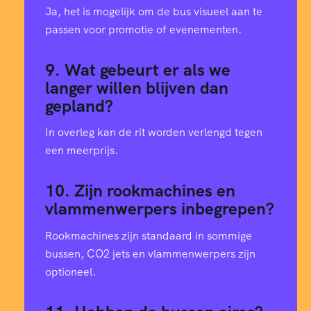
7
Ja, het is mogelijk om de bus visueel aan te
passen voor promotie of evenementen.
8
9. Wat gebeurt er als we
8
langer willen blijven dan
gepland?
9
In overleg kan de rit worden verlengd tegen
een meerprijs.
0
0
10. Zijn rookmachines en
6
0
vlammenwerpers inbegrepen?
Rookmachines zijn standaard in sommige
2
1
bussen, CO2 jets en vlammenwerpers zijn
optioneel.
8
2