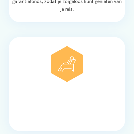
garantiefonds, zodat je zorgeloos kunt genieten van
je reis.
Comfort
Onze touringcars bieden comfort en stijl voor elke
groep, met ruime stoelen, airco en moderne
faciliteiten om ontspannen te reizen.