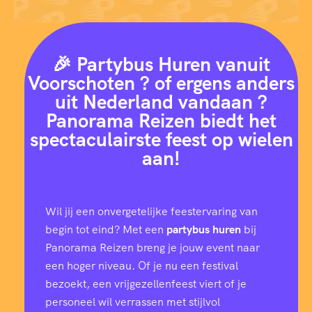
🎉 Partybus Huren vanuit
Voorschoten ? of ergens anders
uit Nederland vandaan ?
Panorama Reizen biedt het
spectaculairste feest op wielen
aan!
Wil jij een onvergetelijke feestervaring van
begin tot eind? Met een
partybus huren
bij
Panorama Reizen breng je jouw event naar
een hoger niveau. Of je nu een festival
bezoekt, een vrijgezellenfeest viert of je
personeel wil verrassen met stijlvol