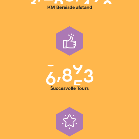
KM Bereisde afstand
,
7
0
0
0
Succesvolle Tours