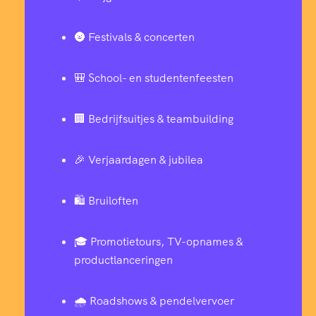
🌚 Festivals & concerten
🎒 School- en studentenfeesten
🏢 Bedrijfsuitjes & teambuilding
🎉 Verjaardagen & jubilea
🛍️ Bruiloften
🎓 Promotietours, TV-opnames &
productlanceringen
🌧️ Roadshows & pendelvervoer