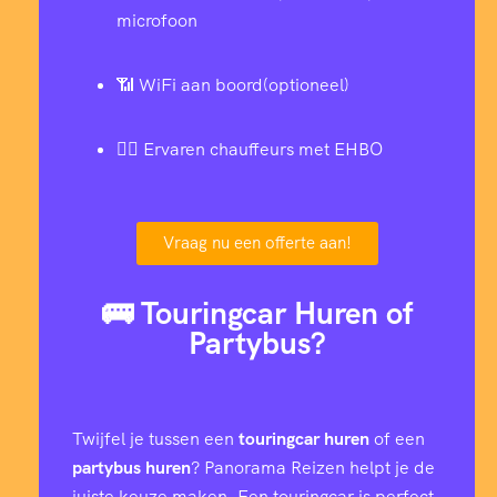
microfoon
📶 WiFi aan boord(optioneel)
👨‍✈️ Ervaren chauffeurs met EHBO
Vraag nu een offerte aan!
🚌 Touringcar Huren of
Partybus?
Twijfel je tussen een
touringcar huren
of een
partybus huren
? Panorama Reizen helpt je de
juiste keuze maken. Een touringcar is perfect