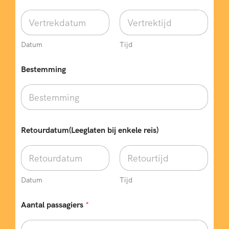
Datum
Tijd
Bestemming
E
Retourdatum(Leeglaten bij enkele reis)
-
m
a
i
l
O
Datum
Tijd
p
m
Aantal passagiers
*
e
r