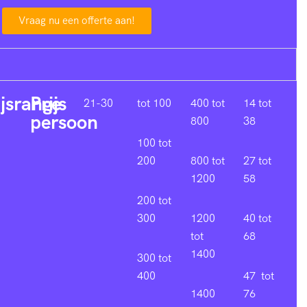
Vraag nu een offerte aan!
ijsrange
Prijs
21-30
tot 100
400 tot
14 tot
persoon
800
38
100 tot
200
800 tot
27 tot
1200
58
200 tot
300
1200
40 tot
tot
68
1400
300 tot
400
47 tot
1400
76