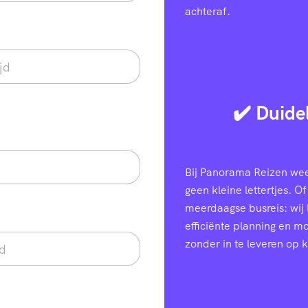
achteraf.
✔️ Duide
Bij Panorama Reizen weet
geen kleine lettertjes. Of
meerdaagse busreis: wij
efficiënte planning en 
zonder in te leveren op k