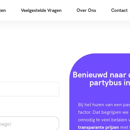
zen
Veelgestelde Vragen
Over Ons
Contact
Benieuwd naar d
partybus in
Bij het huren van een pa
factor. Dat begrijpen we 
onnodig te veel betalen
transparante prijzen
met