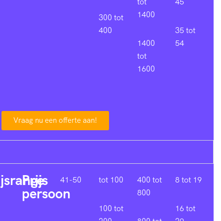
tot
45
1400
300 tot
400
35 tot
1400
54
tot
1600
Vraag nu een offerte aan!
ijsrange
Prijs
41-50
tot 100
400 tot
8 tot 19
persoon
800
100 tot
16 tot