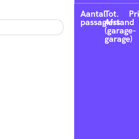
Aantal
Tot.
Pr
passagiers
Afstand
(garage-
garage)