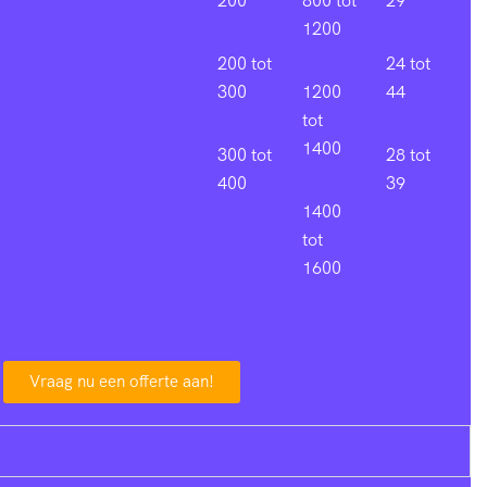
200
800 tot
29
1200
200 tot
24 tot
300
1200
44
tot
1400
300 tot
28 tot
400
39
1400
tot
1600
Vraag nu een offerte aan!