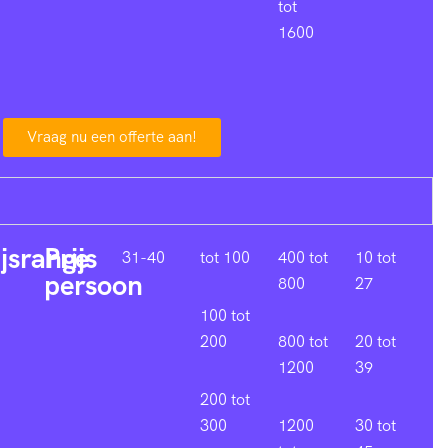
tot
1600
Vraag nu een offerte aan!
ijsrange
Prijs
31-40
tot 100
400 tot
10 tot
persoon
800
27
100 tot
200
800 tot
20 tot
1200
39
200 tot
300
1200
30 tot