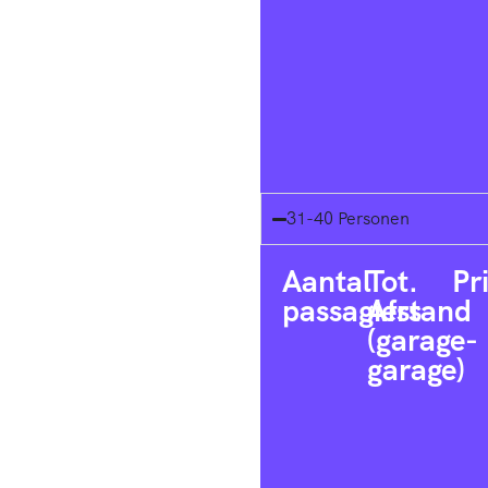
31-40 Personen
Aantal
Tot.
Pr
passagiers
Afstand
(garage-
garage)