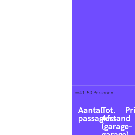
41-50 Personen
Aantal
Tot.
Pr
passagiers
Afstand
(garage-
garage)