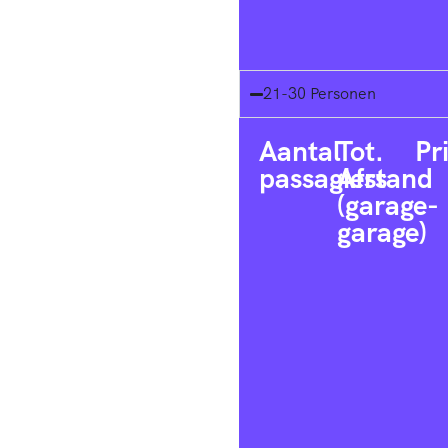
21-30 Personen
Aantal
Tot.
Pr
passagiers
Afstand
(garage-
garage)