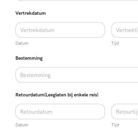
w
Vertrekdatum
e
n
s
e
n
?
Datum
Tijd
N
a
Bestemming
a
m
T
y
p
e
Retourdatum(Leeglaten bij enkele reis)
Datum
Tijd