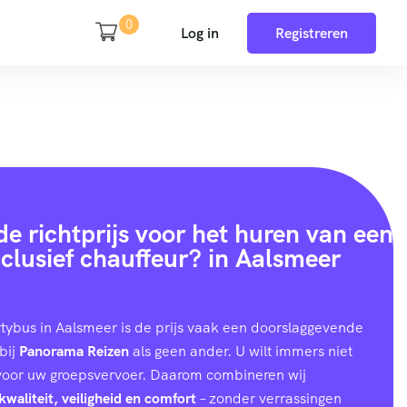
0
Log in
Registreren
e richtprijs voor het huren van een
clusief chauffeur? in Aalsmeer
rtybus in Aalsmeer is de prijs vaak een doorslaggevende
bij
Panorama Reizen
als geen ander. U wilt immers niet
 voor uw groepsvervoer. Daarom combineren wij
kwaliteit, veiligheid en comfort
– zonder verrassingen