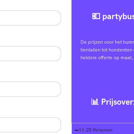
💶 partybus
De prijzen voor het hure
tientallen tot honderden 
heldere offerte op maat, 
📊 Prijsover
11-20 Personen