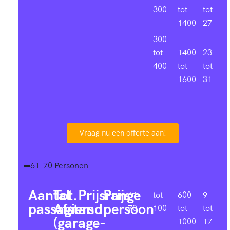
300
tot
tot
1400
27
300
tot
1400
23
400
tot
tot
1600
31
Vraag nu een offerte aan!
61-70 Personen
Aantal
Tot.
Prijsrange
Prijs
61-
tot
600
9
passagiers
Afstand
persoon
70
100
tot
tot
(garage-
1000
17