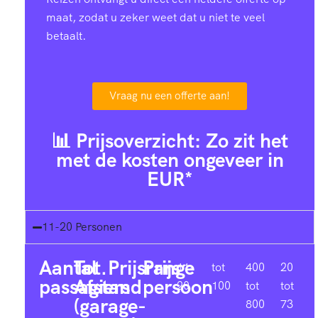
maat, zodat u zeker weet dat u niet te veel
betaalt.
Vraag nu een offerte aan!
📊 Prijsoverzicht: Zo zit het
met de kosten ongeveer in
EUR*
11-20 Personen
Aantal
Tot.
Prijsrange
Prijs
11-
tot
400
20
passagiers
Afstand
persoon
20
100
tot
tot
(garage-
800
73