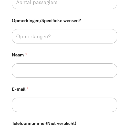
e
n
?
*
Opmerkingen/Specifieke wensen?
T
e
l
e
f
o
Naam
*
o
n
n
u
m
m
E-mail
*
e
r
(
N
i
e
Telefoonnummer(Niet verplicht)
t