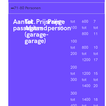
71-80 Personen
Aantal
Tot.
Prijsrange
Prijs
71-
tot
600
7
passagiers
Afstand
persoon
80
100
tot
tot
(garage-
800
11
garage)
100
tot
800
10
200
tot
tot
1200
17
200
tot
1200
15
300
tot
tot
1400
20
300
tot
1400
18
400
tot
tot