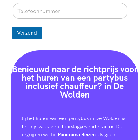
Verzend
Benieuwd naar de richtprijs voor
het huren van een partybus
inclusief chauffeur? in De
Wolden
Bij het huren van een partybus in De Wolden is
de prijs vaak een doorslaggevende factor. Dat
begrijpen we bij
Panorama Reizen
als geen