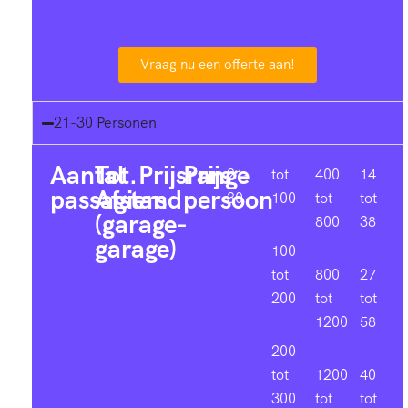
Vraag nu een offerte aan!
21-30 Personen
Aantal
Tot.
Prijsrange
Prijs
21-
tot
400
14
passagiers
Afstand
persoon
30
100
tot
tot
(garage-
800
38
garage)
100
tot
800
27
200
tot
tot
1200
58
200
tot
1200
40
300
tot
tot