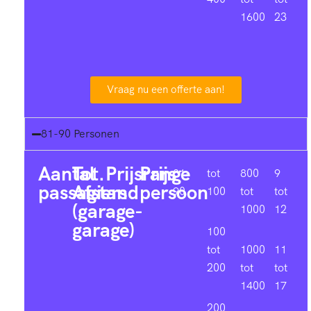
1600
23
Vraag nu een offerte aan!
81-90 Personen
Aantal
Tot.
Prijsrange
Prijs
81-
tot
800
9
passagiers
Afstand
persoon
90
100
tot
tot
(garage-
1000
12
garage)
100
tot
1000
11
200
tot
tot
1400
17
200