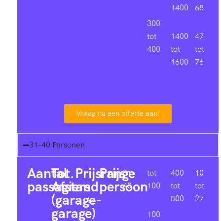
1400
68
300
tot
1400
47
400
tot
tot
1600
76
Vraag nu een offerte aan!
31-40 Personen
Aantal
Tot.
Prijsrange
Prijs
31-
tot
400
10
passagiers
Afstand
persoon
40
100
tot
tot
(garage-
800
27
garage)
100