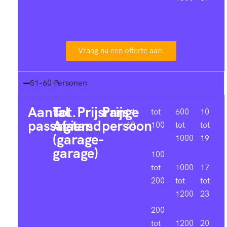
Vraag nu een offerte aan!
51-60 Personen
Aantal
Tot.
Prijsrange
Prijs
51-
tot
600
10
passagiers
Afstand
persoon
60
100
tot
tot
(garage-
1000
19
garage)
100
tot
1000
17
200
tot
tot
1200
23
200
tot
1200
20