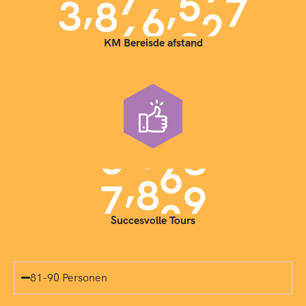
,
,
3
9
0
0
0
0
0
KM Bereisde afstand
,
7
0
0
0
Succesvolle Tours
81-90 Personen