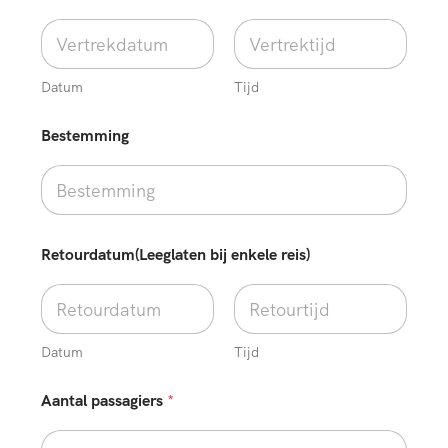
Datum
Tijd
Bestemming
Retourdatum(Leeglaten bij enkele reis)
Datum
Tijd
w
Aantal passagiers
*
e
n
s