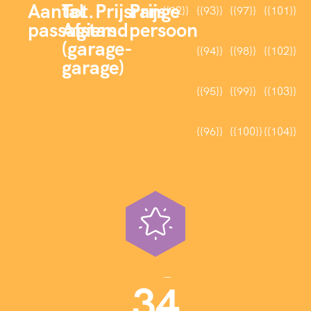
Aantal
Tot.
Prijsrange
Prijs
{{92}}
{{93}}
{{97}}
{{101}}
passagiers
Afstand
persoon
(garage-
{{94}}
{{98}}
{{102}}
garage)
{{95}}
{{99}}
{{103}}
{{96}}
{{100}}
{{104}}
3
5