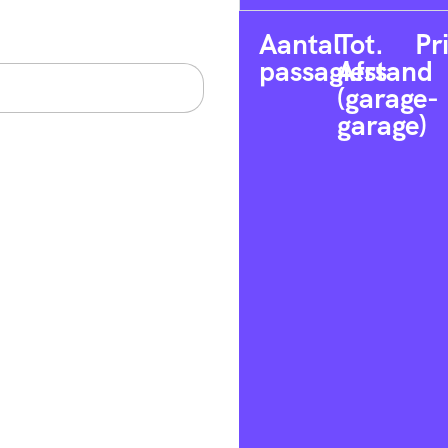
Aantal
Tot.
Pr
passagiers
Afstand
(garage-
garage)