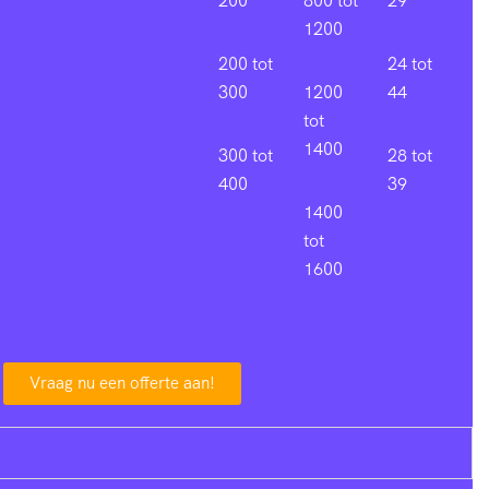
200
800 tot
29
1200
200 tot
24 tot
300
1200
44
tot
1400
300 tot
28 tot
400
39
1400
tot
1600
Vraag nu een offerte aan!