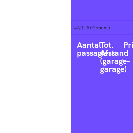
21-30 Personen
Aantal
Tot.
Pr
passagiers
Afstand
(garage-
garage)