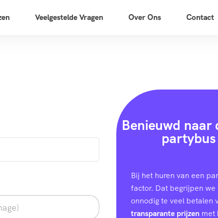
zen
Veelgestelde Vragen
Over Ons
Contact
Benieuwd naar d
partybus 
Bij het huren van een pa
factor. Dat begrijpen we 
onnodig te veel betalen
transparante prijzen
met