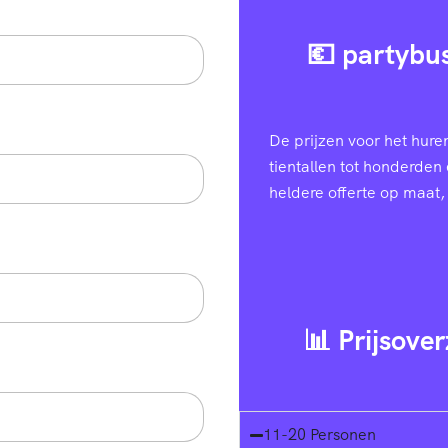
💶 partybus
De prijzen voor het hure
tientallen tot honderden 
heldere offerte op maat, 
📊 Prijsover
11-20 Personen