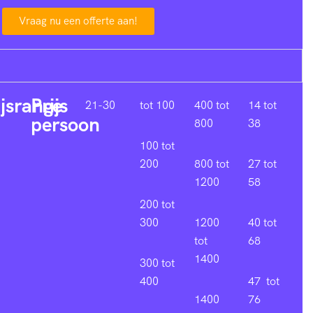
Vraag nu een offerte aan!
ijsrange
Prijs
21-30
tot 100
400 tot
14 tot
persoon
800
38
100 tot
200
800 tot
27 tot
1200
58
200 tot
300
1200
40 tot
tot
68
1400
300 tot
400
47 tot
1400
76