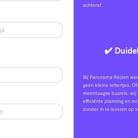
achteraf.
✔️ Duide
Bij Panorama Reizen weet
geen kleine lettertjes. Of
meerdaagse busreis: wij
efficiënte planning en 
zonder in te leveren op k