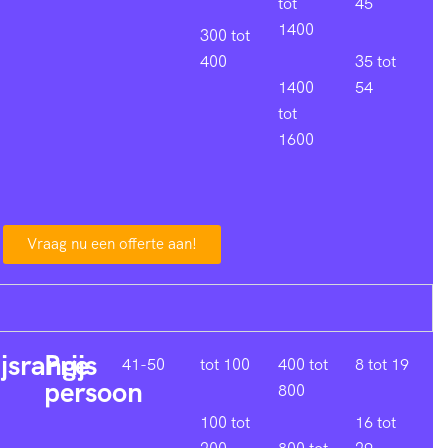
tot
45
1400
300 tot
400
35 tot
1400
54
tot
1600
Vraag nu een offerte aan!
ijsrange
Prijs
41-50
tot 100
400 tot
8 tot 19
persoon
800
100 tot
16 tot