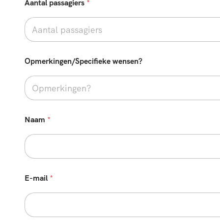
Aantal passagiers
*
Opmerkingen/Specifieke wensen?
Naam
*
e
E-mail
*
n
k
e
l
e