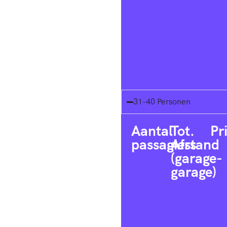
31-40 Personen
Aantal
Tot.
Pr
passagiers
Afstand
(garage-
garage)