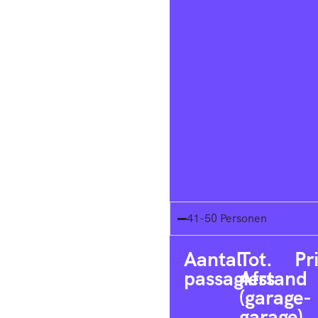
41-50 Personen
Aantal
Tot.
Pr
passagiers
Afstand
(garage-
garage)