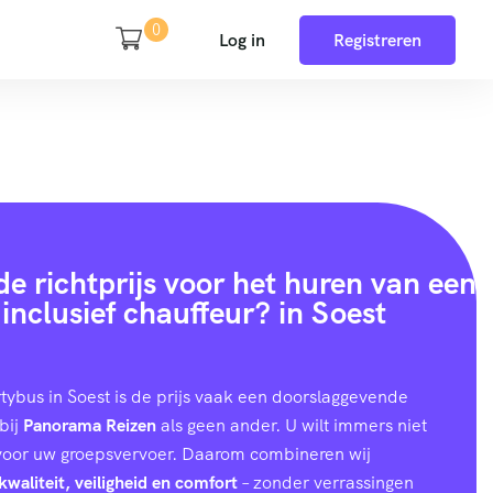
0
Log in
Registreren
e richtprijs voor het huren van een
inclusief chauffeur? in Soest
rtybus in Soest is de prijs vaak een doorslaggevende
bij
Panorama Reizen
als geen ander. U wilt immers niet
 voor uw groepsvervoer. Daarom combineren wij
kwaliteit, veiligheid en comfort
– zonder verrassingen