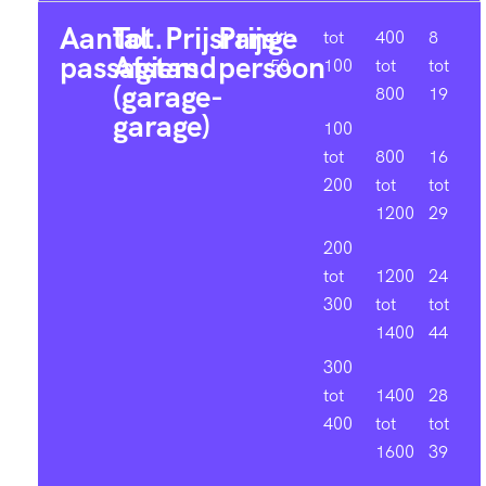
Aantal
Tot.
Prijsrange
Prijs
41-
tot
400
8
passagiers
Afstand
persoon
50
100
tot
tot
(garage-
800
19
garage)
100
tot
800
16
200
tot
tot
1200
29
200
tot
1200
24
300
tot
tot
1400
44
300
tot
1400
28
400
tot
tot
1600
39