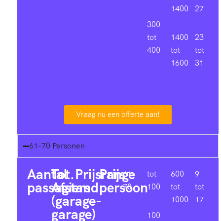
1400
27
300
tot
1400
23
400
tot
tot
1600
31
Vraag nu een offerte aan!
61-70 Personen
Aantal
Tot.
Prijsrange
Prijs
61-
tot
600
9
passagiers
Afstand
persoon
70
100
tot
tot
(garage-
1000
17
garage)
100