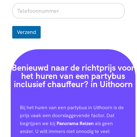
Verzend
Benieuwd naar de richtprijs voor
het huren van een partybus
inclusief chauffeur? in Uithoorn
Bij het huren van een partybus in Uithoorn is de
prijs vaak een doorslaggevende factor. Dat
begrijpen we bij
Panorama Reizen
als geen
ander. U wilt immers niet onnodig te veel