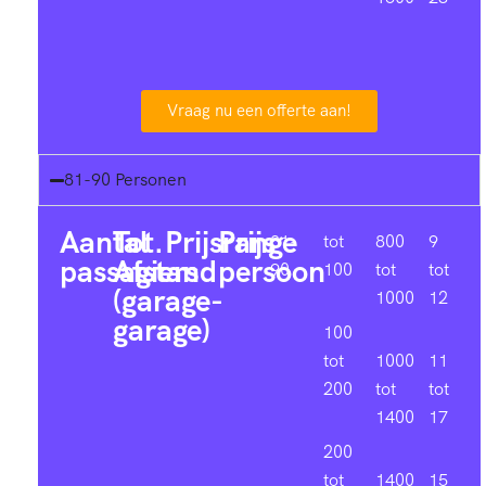
Vraag nu een offerte aan!
81-90 Personen
Aantal
Tot.
Prijsrange
Prijs
81-
tot
800
9
passagiers
Afstand
persoon
90
100
tot
tot
(garage-
1000
12
garage)
100
tot
1000
11
200
tot
tot
1400
17
200
tot
1400
15