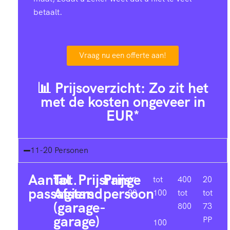
betaalt.
Vraag nu een offerte aan!
📊 Prijsoverzicht: Zo zit het
met de kosten ongeveer in
EUR*
11-20 Personen
Aantal
Tot.
Prijsrange
Prijs
11-
tot
400
20
passagiers
Afstand
persoon
20
100
tot
tot
(garage-
800
73
garage)
PP
100