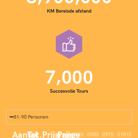
KM Bereisde afstand
,
7
0
0
0
Succesvolle Tours
81-90 Personen
Aantal
Tot.
Prijsrange
Prijs
{{92}}
{{93}}
{{97}}
{{101}}