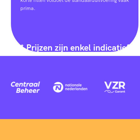
korte ritten voldoet de standaarduitvoering vaak
prima.
* Prijzen zijn enkel indicatief