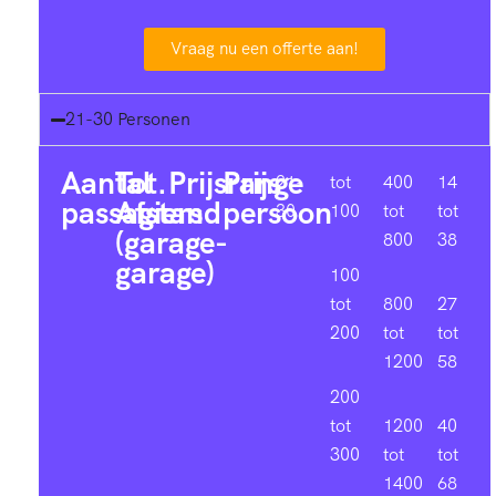
Vraag nu een offerte aan!
21-30 Personen
Aantal
Tot.
Prijsrange
Prijs
21-
tot
400
14
passagiers
Afstand
persoon
30
100
tot
tot
(garage-
800
38
garage)
100
tot
800
27
200
tot
tot
1200
58
200
tot
1200
40
300
tot
tot
1400
68