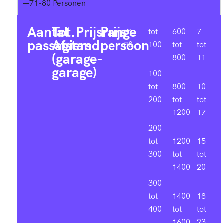
71-80 Personen
Aantal
Tot.
Prijsrange
Prijs
71-
tot
600
7
passagiers
Afstand
persoon
80
100
tot
tot
(garage-
800
11
garage)
100
tot
800
10
200
tot
tot
1200
17
200
tot
1200
15
300
tot
tot
1400
20
300
tot
1400
18
400
tot
tot
1600
23