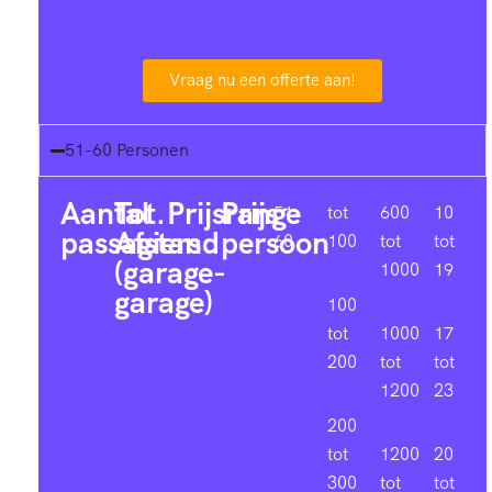
Vraag nu een offerte aan!
51-60 Personen
Aantal
Tot.
Prijsrange
Prijs
51-
tot
600
10
passagiers
Afstand
persoon
60
100
tot
tot
(garage-
1000
19
garage)
100
tot
1000
17
200
tot
tot
1200
23
200
tot
1200
20
300
tot
tot