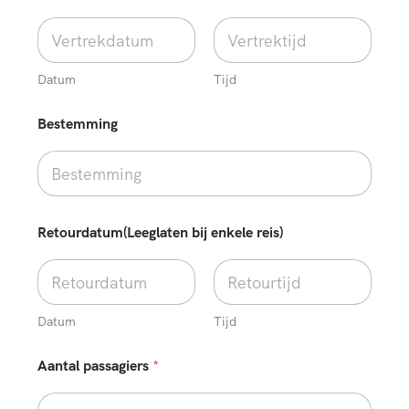
s
s
a
g
i
Datum
Tijd
e
r
Bestemming
s
e
n
k
e
l
Retourdatum(Leeglaten bij enkele reis)
e
b
u
s
Datum
Tijd
Aantal passagiers
*