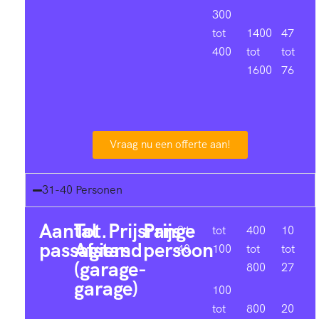
300
tot
1400
47
400
tot
tot
1600
76
Vraag nu een offerte aan!
31-40 Personen
Aantal
Tot.
Prijsrange
Prijs
31-
tot
400
10
passagiers
Afstand
persoon
40
100
tot
tot
(garage-
800
27
garage)
100
tot
800
20