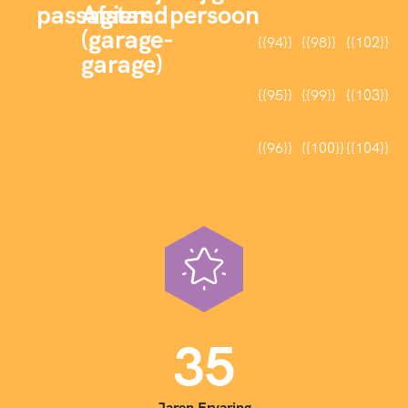
passagiers
Afstand
persoon
(garage-
{{94}}
{{98}}
{{102}}
garage)
{{95}}
{{99}}
{{103}}
{{96}}
{{100}}
{{104}}
3
5
Jaren Ervaring