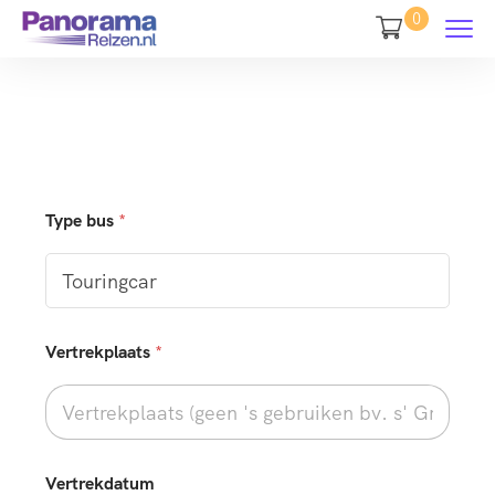
0
Type bus
*
Vertrekplaats
*
p
Vertrekdatum
a