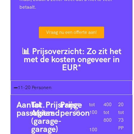
betaalt.
Vraag nu een offerte aan!
📊 Prijsoverzicht: Zo zit het
met de kosten ongeveer in
EUR*
11-20 Personen
Aantal
Tot.
Prijsrange
Prijs
11-
tot
400
20
passagiers
Afstand
persoon
20
100
tot
tot
(garage-
800
73
garage)
PP
100