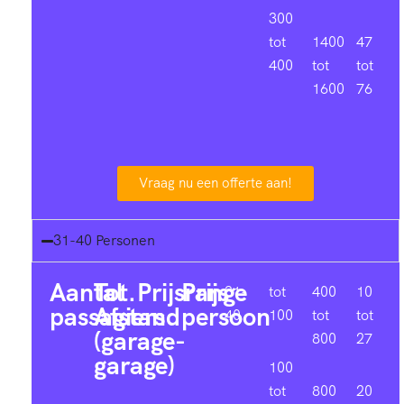
300
tot
1400
47
400
tot
tot
1600
76
Vraag nu een offerte aan!
31-40 Personen
Aantal
Tot.
Prijsrange
Prijs
31-
tot
400
10
passagiers
Afstand
persoon
40
100
tot
tot
(garage-
800
27
garage)
100
tot
800
20