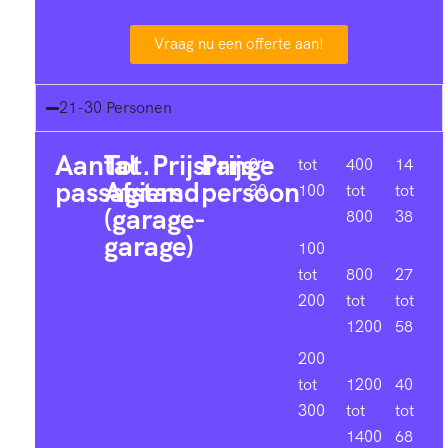
Vraag nu een offerte aan!
21-30 Personen
Aantal
Tot.
Prijsrange
Prijs
21-
tot
400
14
passagiers
Afstand
persoon
30
100
tot
tot
(garage-
800
38
garage)
100
tot
800
27
200
tot
tot
1200
58
200
tot
1200
40
300
tot
tot
1400
68