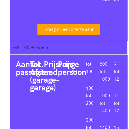
Vraag nu een offerte aan!
81-90 Personen
Aantal
Tot.
Prijsrange
Prijs
81-
tot
800
9
passagiers
Afstand
persoon
90
100
tot
tot
(garage-
1000
12
garage)
100
tot
1000
11
200
tot
tot
1400
17
200
tot
1400
15