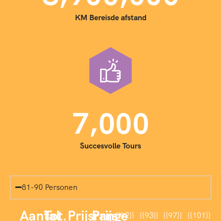
KM Bereisde afstand
,
7
0
0
0
Succesvolle Tours
81-90 Personen
Aantal
Tot.
Prijsrange
Prijs
{{92}}
{{93}}
{{97}}
{{101}}