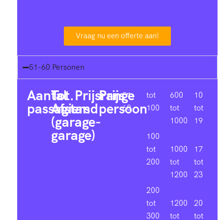
Vraag nu een offerte aan!
51-60 Personen
Aantal
Tot.
Prijsrange
Prijs
51-
tot
600
10
passagiers
Afstand
persoon
60
100
tot
tot
(garage-
1000
19
garage)
100
tot
1000
17
200
tot
tot
1200
23
200
tot
1200
20
300
tot
tot