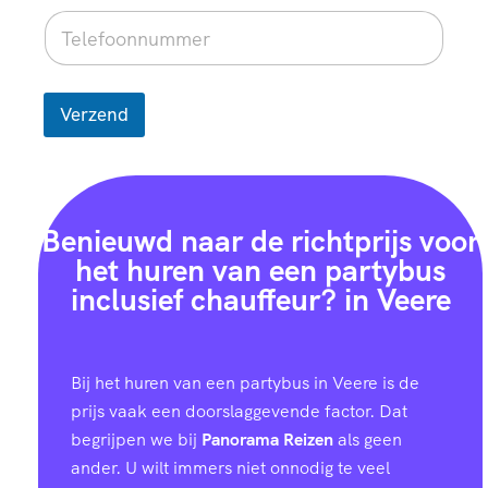
Verzend
Benieuwd naar de richtprijs voor
het huren van een partybus
inclusief chauffeur? in Veere
Bij het huren van een partybus in Veere is de
prijs vaak een doorslaggevende factor. Dat
begrijpen we bij
Panorama Reizen
als geen
ander. U wilt immers niet onnodig te veel