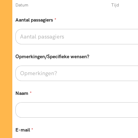
Datum
Tijd
Aantal passagiers
*
Opmerkingen/Specifieke wensen?
E
Naam
*
-
m
a
i
l
r
e
E-mail
*
i