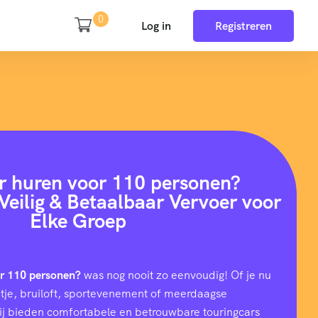
0
Log in
Registreren
r huren voor 110 personen?
Veilig & Betaalbaar Vervoer voor
Elke Groep
or 110 personen?
was nog nooit zo eenvoudig! Of je nu
uitje, bruiloft, sportevenement of meerdaagse
wij bieden comfortabele en betrouwbare touringcars