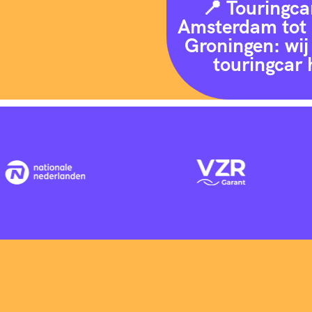
📍 Touringca
Amsterdam tot 
Groningen: wij 
touringcar 