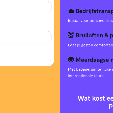
💼 Bedrijfstran
Ideaal voor personeelstr
💒 Bruiloften & 
Laat je gasten comfortab
🌍 Meerdaagse r
Met bagageruimte, luxe s
internationale tours.
Wat kost e
p