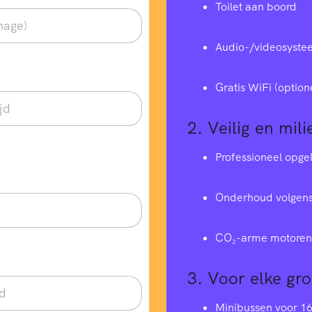
Toilet aan boord
Audio-/videosyste
Gratis WiFi (option
2.
Veilig en mili
Professioneel opge
Onderhoud volgens
CO₂-arme motoren 
3.
Voor elke gr
Minibussen voor 1