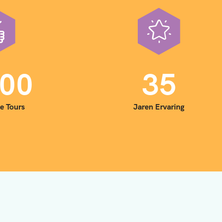
0
0
3
5
e Tours
Jaren Ervaring