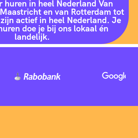
r huren in heel Nederland Van
Maastricht en van Rotterdam tot
zijn actief in heel Nederland. Je
huren doe je bij ons lokaal én
landelijk.