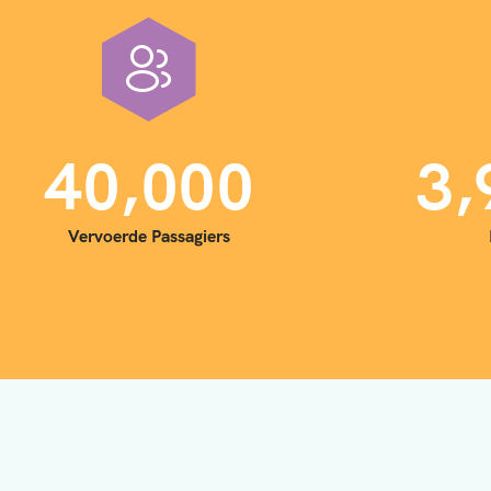
,
,
4
0
0
0
0
3
Vervoerde Passagiers