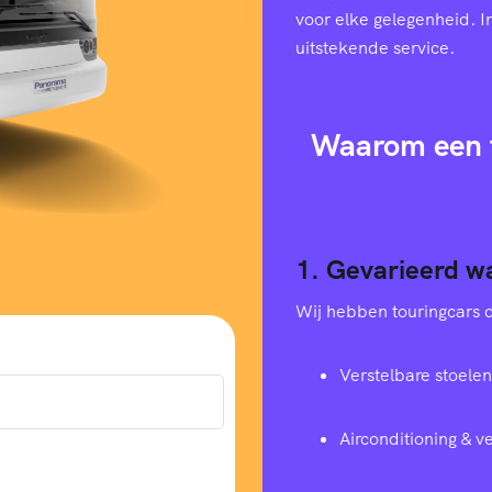
voor elke gelegenheid. I
uitstekende service.
Waarom een t
1. Gevarieerd w
Wij hebben touringcars di
Verstelbare stoelen
Airconditioning & 