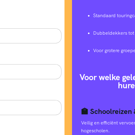
Standaard touringc
Dubbeldekkers tot
Voor grotere groep
Voor welke gel
hure
🏫 Schoolreizen 
Veilig en efficiënt verv
hogescholen.