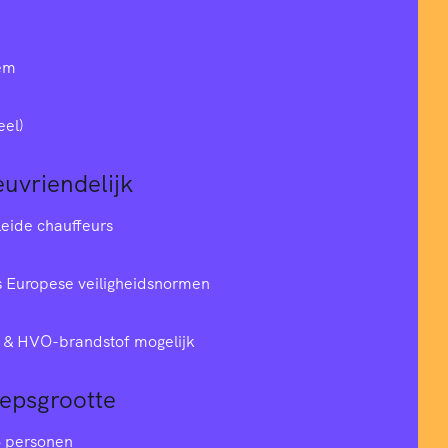
em
eel)
euvriendelijk
leide chauffeurs
 Europese veiligheidsnormen
& HVO-brandstof mogelijk
oepsgrootte
6 personen