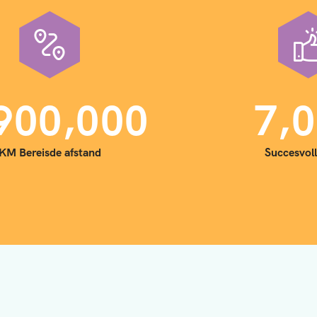
,
,
9
0
0
0
0
0
7
0
KM Bereisde afstand
Succesvoll