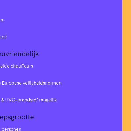
em
eel)
euvriendelijk
leide chauffeurs
 Europese veiligheidsnormen
& HVO-brandstof mogelijk
oepsgrootte
6 personen