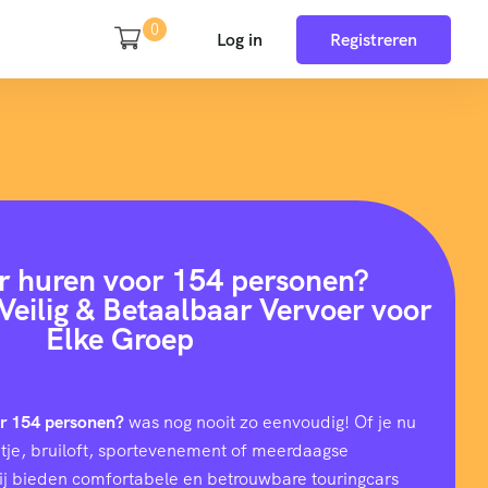
0
Log in
Registreren
r huren voor 154 personen?
Veilig & Betaalbaar Vervoer voor
Elke Groep
or 154 personen?
was nog nooit zo eenvoudig! Of je nu
uitje, bruiloft, sportevenement of meerdaagse
wij bieden comfortabele en betrouwbare touringcars