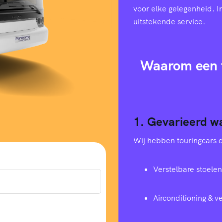
voor elke gelegenheid. I
uitstekende service.
Waarom een t
1. Gevarieerd w
Wij hebben touringcars di
Verstelbare stoelen
Airconditioning & 