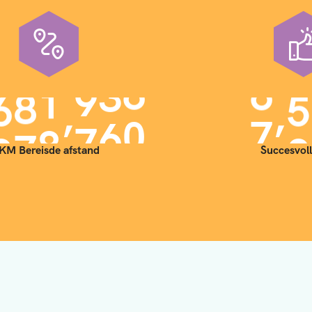
,
,
9
0
0
0
0
0
7
0
KM Bereisde afstand
Succesvoll