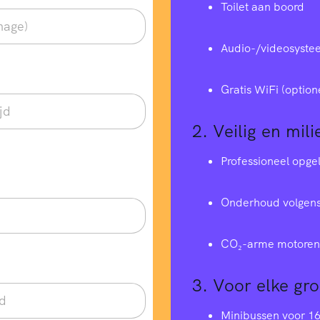
Toilet aan boord
Audio-/videosyste
Gratis WiFi (option
2.
Veilig en mili
Professioneel opge
Onderhoud volgens
CO₂-arme motoren 
3.
Voor elke gr
Minibussen voor 1