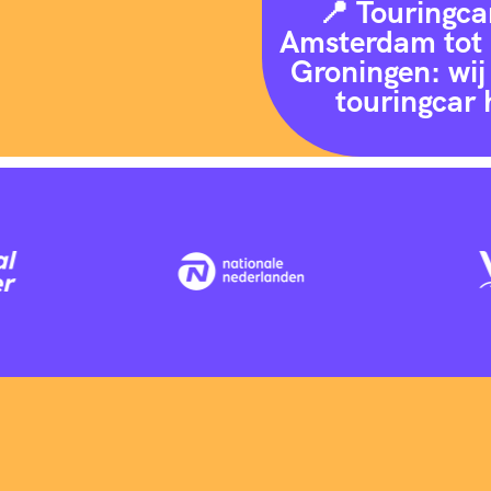
📍 Touringca
Amsterdam tot 
Groningen: wij 
touringcar 