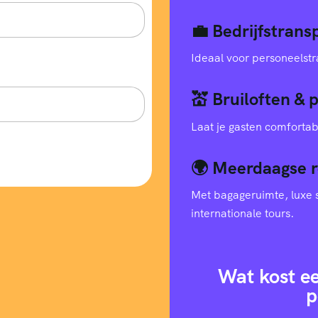
💼 Bedrijfstran
Ideaal voor personeelstr
💒 Bruiloften & 
Laat je gasten comfortab
🌍 Meerdaagse r
Met bagageruimte, luxe s
internationale tours.
Wat kost e
p