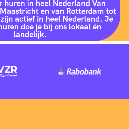
r huren in heel Nederland Van
Maastricht en van Rotterdam tot
zijn actief in heel Nederland. Je
huren doe je bij ons lokaal én
landelijk.