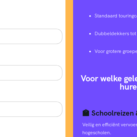
Standaard touringc
Dubbeldekkers tot
Voor grotere groep
Voor welke gel
hure
🏫 Schoolreizen 
Veilig en efficiënt verv
hogescholen.