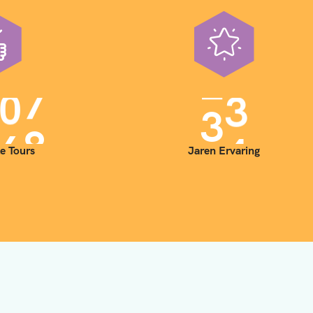
0
0
3
5
e Tours
Jaren Ervaring