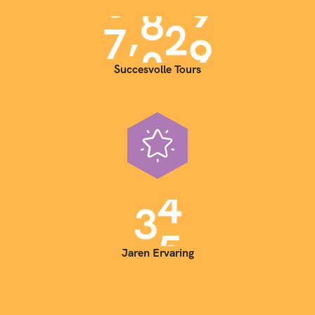
,
7
0
0
0
Succesvolle Tours
3
5
Jaren Ervaring