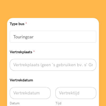
B
Type bus
*
e
s
t
e
m
m
i
Vertrekplaats
*
n
g
w
e
n
s
Vertrekdatum
e
n
?
O
p
Datum
Tijd
m