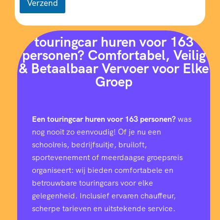
Verzend
touringcar huren voor 163
personen? Comfortabel, Veilig
& Betaalbaar Vervoer voor Elke
Groep
Een touringcar huren voor 163 personen?
was
nog nooit zo eenvoudig! Of je nu een
schoolreis, bedrijfsuitje, bruiloft,
sportevenement of meerdaagse groepsreis
organiseert: wij bieden comfortabele en
betrouwbare touringcars voor elke
gelegenheid. Inclusief ervaren chauffeur,
scherpe tarieven en uitstekende service.