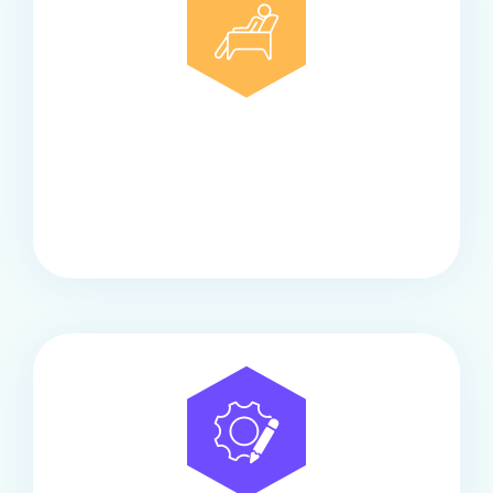
Comfort
Onze touringcars bieden comfort en stijl voor elke
groep, met ruime stoelen, airco en moderne
faciliteiten om ontspannen te reizen.