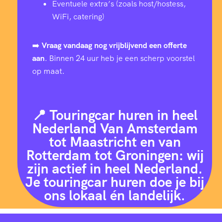
Eventuele extra’s (zoals host/hostess,
WiFi, catering)
➡️
Vraag vandaag nog vrijblijvend een offerte
aan
. Binnen 24 uur heb je een scherp voorstel
op maat.
📍 Touringcar huren in heel
Nederland Van Amsterdam
tot Maastricht en van
Rotterdam tot Groningen: wij
zijn actief in heel Nederland.
Je touringcar huren doe je bij
ons lokaal én landelijk.