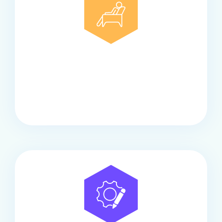
Comfort
Onze touringcars bieden comfort en stijl voor elke
groep, met ruime stoelen, airco en moderne
faciliteiten om ontspannen te reizen.