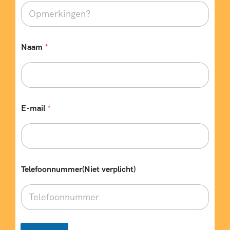
v
Naam
*
e
r
p
l
i
c
h
E-mail
*
t
)
*
O
p
m
Telefoonnummer(Niet verplicht)
e
r
k
i
n
g