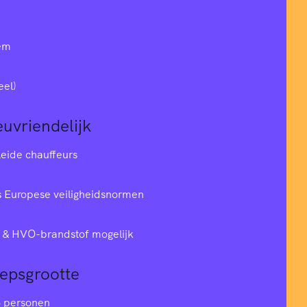
em
eel)
euvriendelijk
leide chauffeurs
 Europese veiligheidsnormen
& HVO-brandstof mogelijk
oepsgrootte
6 personen