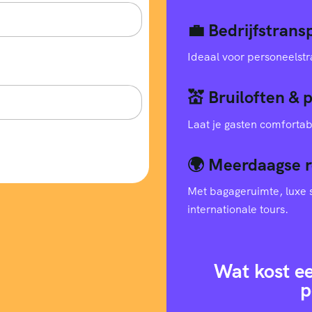
💼 Bedrijfstran
Ideaal voor personeelstr
💒 Bruiloften & 
Laat je gasten comfortab
🌍 Meerdaagse r
Met bagageruimte, luxe s
internationale tours.
Wat kost e
p