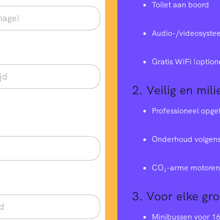
Toilet aan boord
Audio-/videosyste
Gratis WiFi (option
2.
Veilig en mili
Professioneel opge
Onderhoud volgens
CO₂-arme motoren 
3.
Voor elke gr
Minibussen voor 1