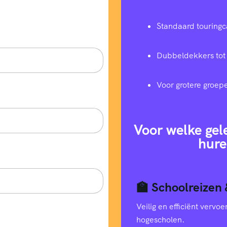
Standaard touringc
Dubbeldekkers tot
Voor grotere groep
Voor welke gel
hure
🏫 Schoolreizen 
Veilig en efficiënt verv
hogescholen.