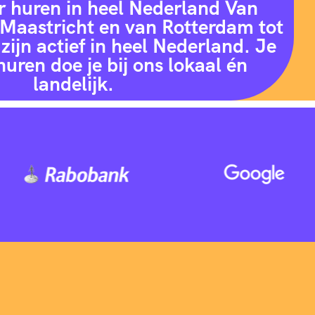
r huren in heel Nederland Van
Maastricht en van Rotterdam tot
zijn actief in heel Nederland. Je
huren doe je bij ons lokaal én
landelijk.