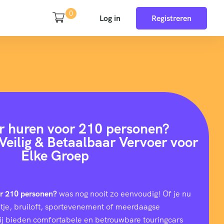
0
Log in
Registreren
r huren voor 210 personen?
Veilig & Betaalbaar Vervoer voor
Elke Groep
or 210 personen?
was nog nooit zo eenvoudig! Of je nu
uitje, bruiloft, sportevenement of meerdaagse
wij bieden comfortabele en betrouwbare touringcars