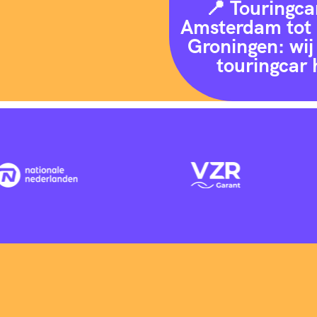
📍 Touringca
Amsterdam tot 
Groningen: wij 
touringcar 