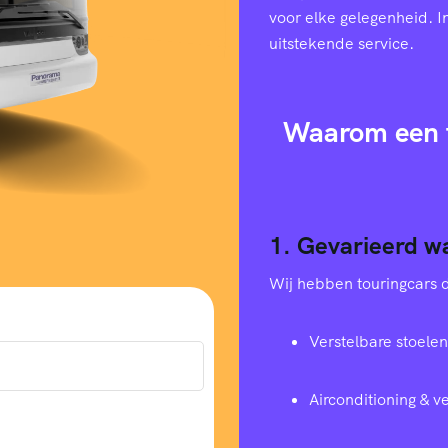
voor elke gelegenheid. I
uitstekende service.
Waarom een t
1. Gevarieerd w
Wij hebben touringcars di
Verstelbare stoelen
Airconditioning & 