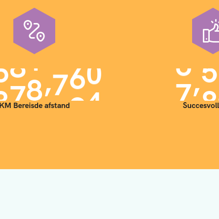
,
,
9
0
0
0
0
0
7
0
KM Bereisde afstand
Succesvoll