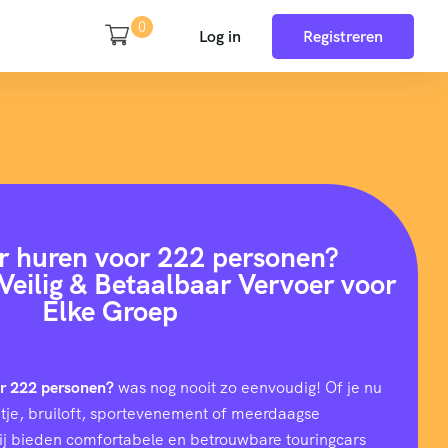
0
Log in
Registreren
r huren voor 222 personen?
Veilig & Betaalbaar Vervoer voor
Elke Groep
or 222 personen?
was nog nooit zo eenvoudig! Of je nu
uitje, bruiloft, sportevenement of meerdaagse
wij bieden comfortabele en betrouwbare touringcars