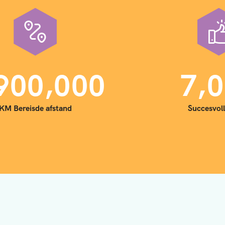
,
,
9
0
0
0
0
0
7
0
KM Bereisde afstand
Succesvoll