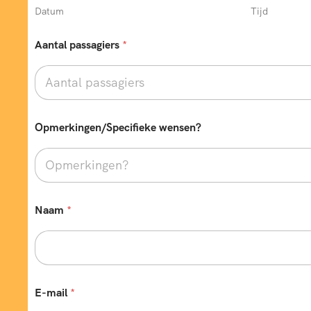
Datum
Tijd
Aantal passagiers
*
Opmerkingen/Specifieke wensen?
b
Naam
*
i
j
b
u
s
r
e
E-mail
*
i