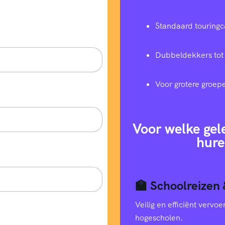
Standaard touringc
Dubbeldekkers tot
Voor grotere groep
Voor welke gel
hure
🏫 Schoolreizen 
Veilig en efficiënt verv
hogescholen.