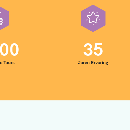
0
0
3
5
e Tours
Jaren Ervaring