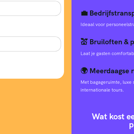
💼 Bedrijfstran
Ideaal voor personeelstr
💒 Bruiloften & 
Laat je gasten comfortab
🌍 Meerdaagse r
Met bagageruimte, luxe s
internationale tours.
Wat kost e
p