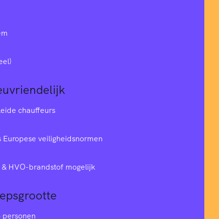
em
eel)
euvriendelijk
leide chauffeurs
 Europese veiligheidsnormen
& HVO-brandstof mogelijk
oepsgrootte
6 personen