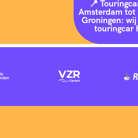
📍 Touringca
Amsterdam tot 
Groningen: wij 
touringcar 