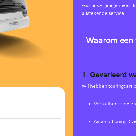
voor elke gelegenheid. I
uitstekende service.
Waarom een t
1. Gevarieerd w
Wij hebben touringcars di
Verstelbare stoelen
Airconditioning & 