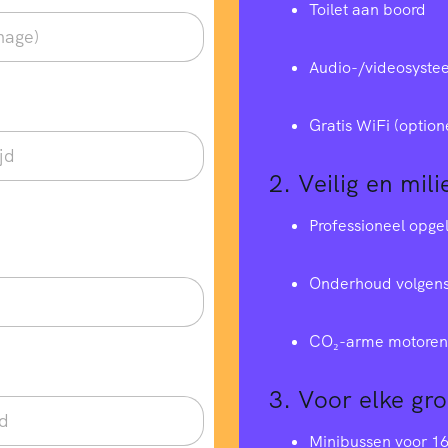
Toilet aan boord
Audio-/videosyste
Gratis WiFi (option
2.
Veilig en mili
Professioneel opge
Onderhoud volgens
CO₂-arme motoren 
3.
Voor elke gr
Minibussen voor 1