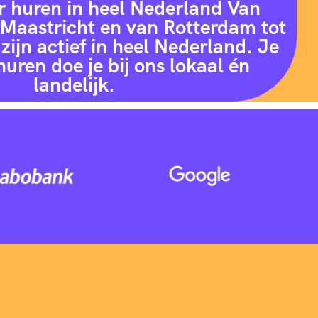
r huren in heel Nederland Van
Maastricht en van Rotterdam tot
zijn actief in heel Nederland. Je
huren doe je bij ons lokaal én
landelijk.