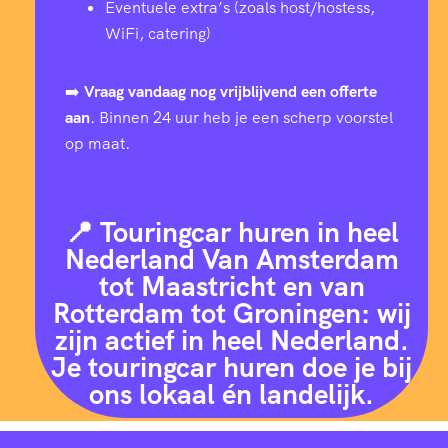
Eventuele extra’s (zoals host/hostess,
WiFi, catering)
➡️
Vraag vandaag nog vrijblijvend een offerte
aan
. Binnen 24 uur heb je een scherp voorstel
op maat.
📍 Touringcar huren in heel
Nederland Van Amsterdam
tot Maastricht en van
Rotterdam tot Groningen: wij
zijn actief in heel Nederland.
Je touringcar huren doe je bij
ons lokaal én landelijk.