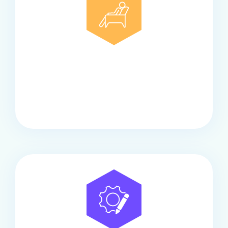
Comfort
Onze touringcars bieden comfort en stijl voor elke
groep, met ruime stoelen, airco en moderne
faciliteiten om ontspannen te reizen.