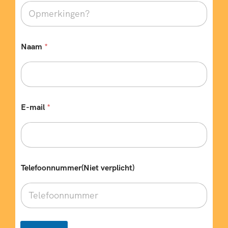
e
Naam
*
E-mail
*
Telefoonnummer(Niet verplicht)