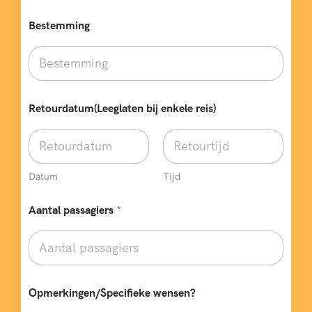
n
T
Bestemming
e
l
e
f
o
o
Retourdatum(Leeglaten bij enkele reis)
n
n
u
m
m
Datum
Tijd
e
r
Aantal passagiers
*
(
N
i
e
t
T
y
Opmerkingen/Specifieke wensen?
p