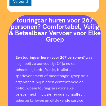
Verzend
touringcar huren voor 267
personen? Comfortabel, Veilig
& Betaalbaar Vervoer voor Elke
Groep
Een touringcar huren voor 267 personen?
was
nog nooit zo eenvoudig! Of je nu een
schoolreis, bedrijfsuitje, bruiloft,
sportevenement of meerdaagse groepsreis
organiseert: wij bieden comfortabele en
betrouwbare touringcars voor elke
gelegenheid. Inclusief ervaren chauffeur,
scherpe tarieven en uitstekende service.