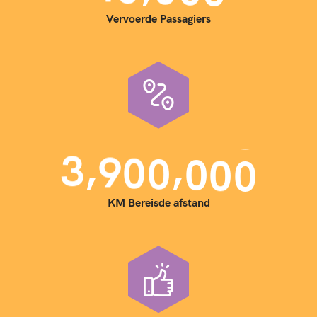
Vervoerde Passagiers
,
,
3
9
0
0
0
0
0
KM Bereisde afstand