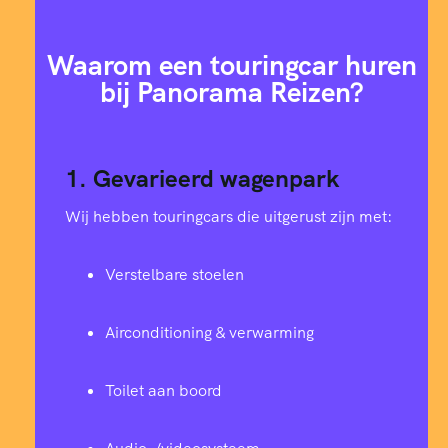
4
6
4
5
6
8
3
8
2
Waarom een touringcar huren
3
8
1
bij Panorama Reizen?
2
0
9
1
1
5
0
1
1
1. Gevarieerd wagenpark
6
9
4
9
1
Wij hebben touringcars die uitgerust zijn met:
0
3
3
7
7
2
1
Verstelbare stoelen
9
5
1
4
9
6
2
Airconditioning & verwarming
8
7
8
2
2
0
3
Toilet aan boord
7
8
5
0