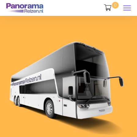
0
3
6
0
4
7
1
0
5