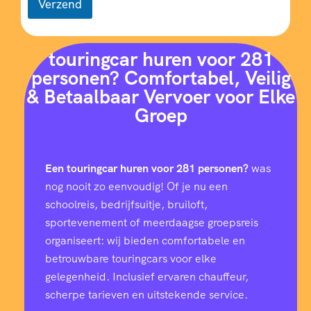
9
Verzend
4
9
6
2
0
6
touringcar huren voor 281
7
9
6
personen? Comfortabel, Veilig
9
8
& Betaalbaar Vervoer voor Elke
5
2
9
Groep
8
9
3
4
3
Een touringcar huren voor 281 personen?
was
7
1
1
nog nooit zo eenvoudig! Of je nu een
7
7
schoolreis, bedrijfsuitje, bruiloft,
6
3
sportevenement of meerdaagse groepsreis
0
9
0
0
organiseert: wij bieden comfortabele en
5
4
betrouwbare touringcars voor elke
7
7
3
4
gelegenheid. Inclusief ervaren chauffeur,
scherpe tarieven en uitstekende service.