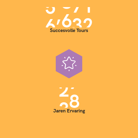
9
9
,
7
0
0
0
0
Succesvolle Tours
0
1
1
3
2
4
3
5
Jaren Ervaring