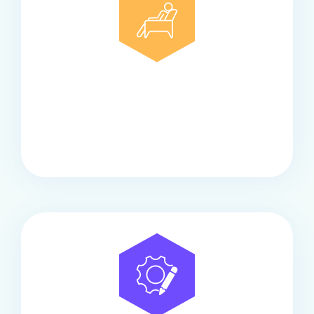
Comfort
Onze touringcars bieden comfort en stijl voor elke
groep, met ruime stoelen, airco en moderne
faciliteiten om ontspannen te reizen.