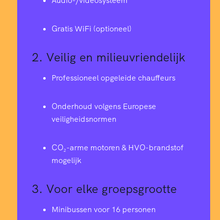
5
3
3
Audio-/videosysteem
0
6
0
2
8
8
7
4
Gratis WiFi (optioneel)
9
4
2
0
6
0
0
5
2.
Veilig en milieuvriendelijk
8
3
3
7
4
3
4
Professioneel opgeleide chauffeurs
6
8
2
5
4
2
6
8
Onderhoud volgens Europese
6
veiligheidsnormen
7
1
7
0
1
0
9
1
7
CO₂-arme motoren & HVO-brandstof
6
0
9
mogelijk
9
9
8
1
5
8
5
9
0
3.
Voor elke groepsgrootte
8
6
6
4
9
8
Minibussen voor 16 personen