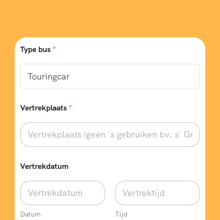
3
8
6
2
Type bus
*
8
6
1
9
Vertrekplaats
*
4
3
7
7
Vertrekdatum
9
0
2
4
Datum
Tijd