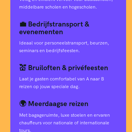
4
9
6
8
7
4
0
8
0
6
middelbare scholen en hogescholen.
9
1
7
9
2
3
4
1
7
9
8
💼 Bedrijfstransport &
8
8
5
2
5
evenementen
9
5
3
6
8
9
Ideaal voor personeelstransport, beurzen,
7
6
3
4
9
5
seminars en bedrijfsfeesten.
6
4
6
7
1
6
3
1
7
2
💒 Bruiloften & privéfeesten
1
7
6
5
6
3
Laat je gasten comfortabel van A naar B
0
4
0
9
0
6
7
7
reizen op jouw speciale dag.
7
4
5
4
1
3
7
7
3
0
🌍 Meerdaagse reizen
3
8
8
3
4
6
3
Met bagageruimte, luxe stoelen en ervaren
2
4
5
6
3
9
9
chauffeurs voor nationale of internationale
tours.