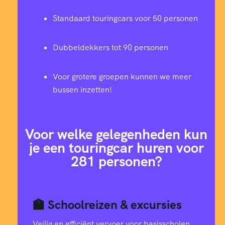
4
8
2
7
3
4
7
2
9
Standaard touringcars voor 50 personen
4
7
4
6
0
2
0
6
0
0
Dubbeldekkers tot 90 personen
3
6
6
5
8
0
2
0
6
0
Voor grotere groepen kunnen we meer
2
5
7
bussen inzetten!
4
5
8
5
3
2
1
1
4
9
3
2
6
8
7
8
Voor welke gelegenheden kun
2
0
3
1
je een touringcar huren voor
2
9
3
1
1
281 personen?
4
2
0
2
2
1
7
1
3
4
0
3
9
1
🏫 Schoolreizen & excursies
4
0
Veilig en efficiënt vervoer voor basisscholen,