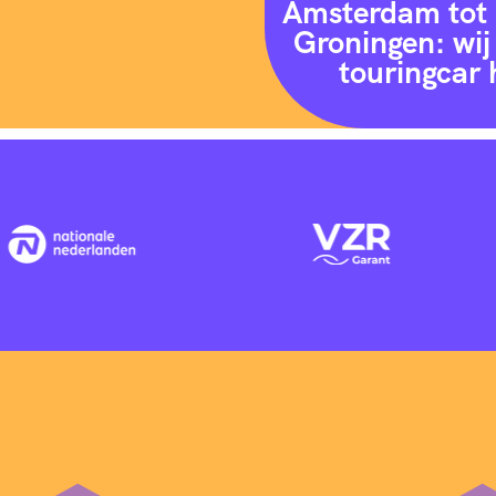
Amsterdam tot 
Groningen: wij 
touringcar 