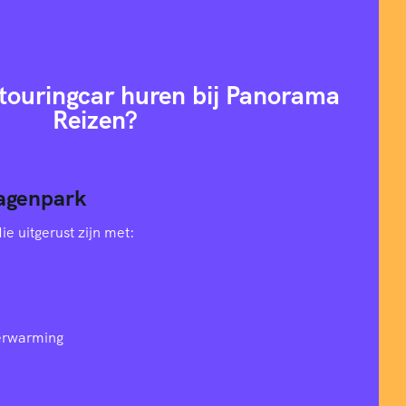
ouringcar huren bij Panorama
Reizen?
agenpark
e uitgerust zijn met:
verwarming