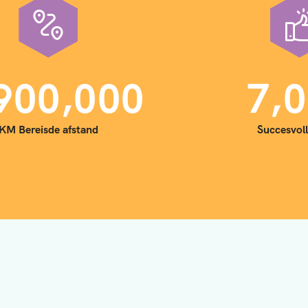
,
,
9
0
0
0
0
0
7
0
KM Bereisde afstand
Succesvoll