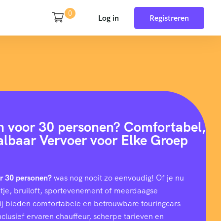
0
Log in
Registreren
n voor 30 personen? Comfortabel,
aalbaar Vervoer voor Elke Groep
or 30 personen?
was nog nooit zo eenvoudig! Of je nu
uitje, bruiloft, sportevenement of meerdaagse
wij bieden comfortabele en betrouwbare touringcars
nclusief ervaren chauffeur, scherpe tarieven en