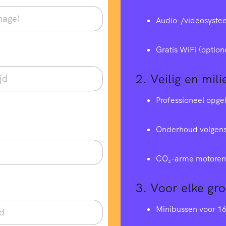
Audio-/videosyste
Gratis WiFi (option
2.
Veilig en mili
Professioneel opge
Onderhoud volgens
CO₂-arme motoren 
3.
Voor elke gr
Minibussen voor 1