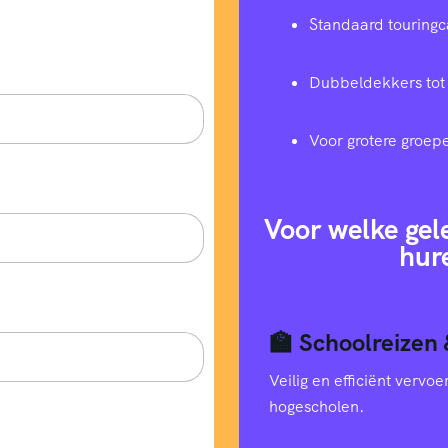
Standaard touringc
Dubbeldekkers tot
Voor grotere groep
Voor welke gel
hur
🏫 Schoolreizen 
Veilig en efficiënt verv
hogescholen.