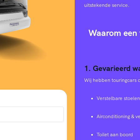
uitstekende service.
Waarom een t
1. Gevarieerd w
Wij hebben touringcars di
Verstelbare stoelen
Airconditioning & 
Toilet aan boord