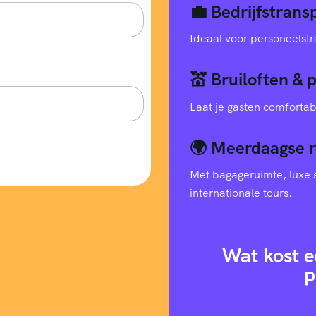
💼 Bedrijfstran
Ideaal voor personeelstr
💒 Bruiloften & 
Laat je gasten comfortab
🌍 Meerdaagse r
Met bagageruimte, luxe s
internationale tours.
Wat kost e
p