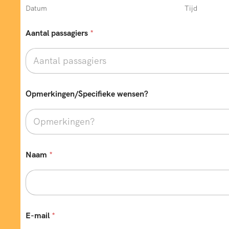
Datum
Tijd
Aantal passagiers
*
Opmerkingen/Specifieke wensen?
Naam
*
T
E-mail
*
e
l