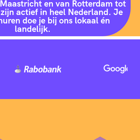
Maastricht en van Rotterdam tot
zijn actief in heel Nederland. Je
huren doe je bij ons lokaal én
landelijk.