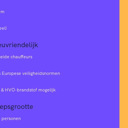
em
eel)
euvriendelijk
leide chauffeurs
 Europese veiligheidsnormen
& HVO-brandstof mogelijk
oepsgrootte
6 personen