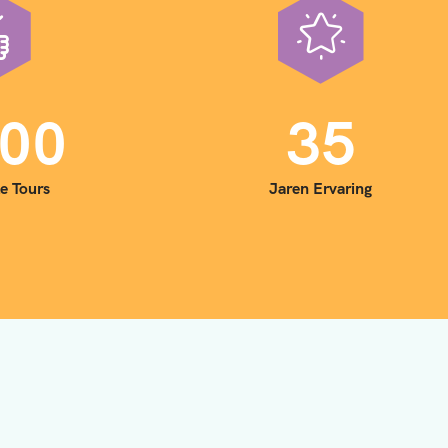
0
0
3
5
e Tours
Jaren Ervaring