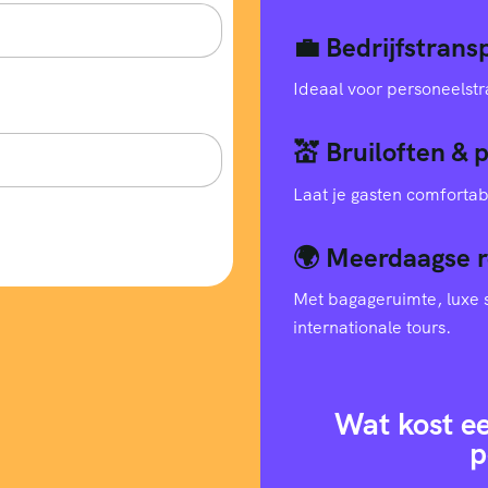
💼 Bedrijfstran
Ideaal voor personeelstr
💒 Bruiloften & 
Laat je gasten comfortab
🌍 Meerdaagse r
Met bagageruimte, luxe s
internationale tours.
Wat kost e
p