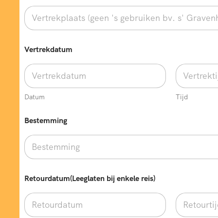
Vertrekdatum
Datum
Tijd
b
Bestemming
i
j
V
e
r
t
r
Retourdatum(Leeglaten bij enkele reis)
e
k
p
l