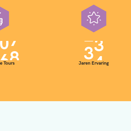
0
0
3
5
e Tours
Jaren Ervaring