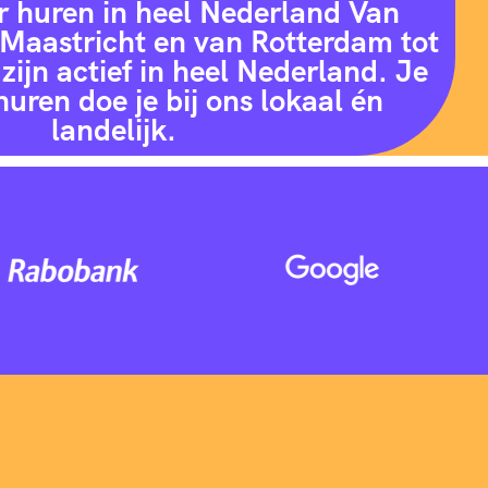
r huren in heel Nederland Van
Maastricht en van Rotterdam tot
zijn actief in heel Nederland. Je
huren doe je bij ons lokaal én
landelijk.