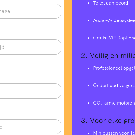
Toilet aan boord
Audio-/videosyste
Gratis WiFi (option
2.
Veilig en mili
Professioneel opge
Onderhoud volgens
CO₂-arme motoren 
3.
Voor elke gr
Minibussen voor 1