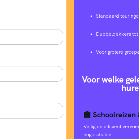
Standaard touringc
Dubbeldekkers tot
Voor grotere groep
Voor welke gel
hure
🏫 Schoolreizen 
Veilig en efficiënt verv
hogescholen.