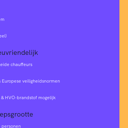
em
eel)
euvriendelijk
leide chauffeurs
 Europese veiligheidsnormen
& HVO-brandstof mogelijk
oepsgrootte
6 personen