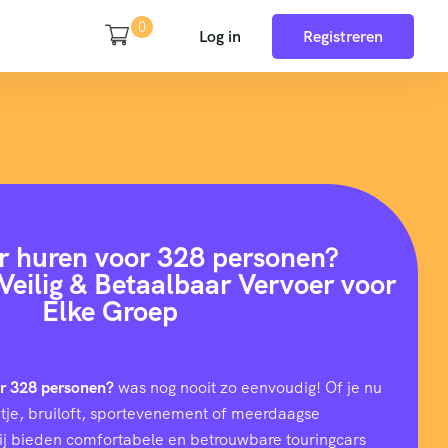
0
Log in
Registreren
r huren voor 328 personen?
Veilig & Betaalbaar Vervoer voor
Elke Groep
or 328 personen?
was nog nooit zo eenvoudig! Of je nu
uitje, bruiloft, sportevenement of meerdaagse
wij bieden comfortabele en betrouwbare touringcars