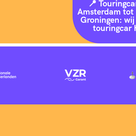
📍 Touringca
Amsterdam tot 
Groningen: wij 
touringcar 