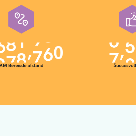
,
,
9
0
0
0
0
0
7
0
KM Bereisde afstand
Succesvoll