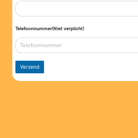
e
n
Telefoonnummer(Niet verplicht)
Verzend