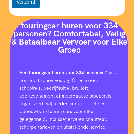
Verzend
touringcar huren voor 334
personen? Comfortabel, Veilig
& Betaalbaar Vervoer voor Elke
Groep
Een touringcar huren voor 334 personen?
was
nog nooit zo eenvoudig! Of je nu een
schoolreis, bedrijfsuitje, bruiloft,
sportevenement of meerdaagse groepsreis
organiseert: wij bieden comfortabele en
betrouwbare touringcars voor elke
gelegenheid. Inclusief ervaren chauffeur,
scherpe tarieven en uitstekende service.