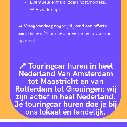
Eventuele extra’s (zoals host/hostess,
WiFi, catering)
➡️
Vraag vandaag nog vrijblijvend een offerte
aan
. Binnen 24 uur heb je een scherp voorstel
op maat.
📍 Touringcar huren in heel
Nederland Van Amsterdam
tot Maastricht en van
Rotterdam tot Groningen: wij
zijn actief in heel Nederland.
Je touringcar huren doe je bij
ons lokaal én landelijk.