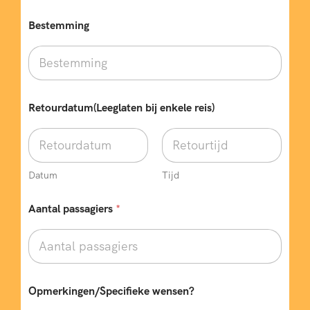
Bestemming
Retourdatum(Leeglaten bij enkele reis)
Datum
Tijd
Aantal passagiers
*
e
Opmerkingen/Specifieke wensen?
n
k