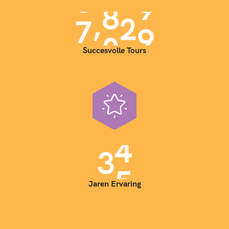
,
7
0
0
0
Succesvolle Tours
3
5
Jaren Ervaring