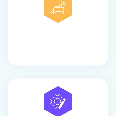
Comfort
Onze touringcars bieden comfort en stijl voor elke
groep, met ruime stoelen, airco en moderne
faciliteiten om ontspannen te reizen.