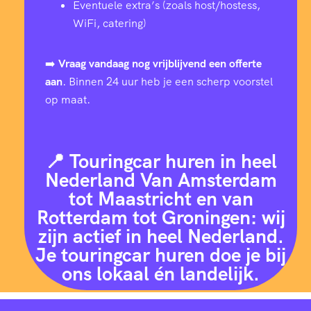
Eventuele extra’s (zoals host/hostess,
WiFi, catering)
➡️
Vraag vandaag nog vrijblijvend een offerte
aan
. Binnen 24 uur heb je een scherp voorstel
op maat.
📍 Touringcar huren in heel
Nederland Van Amsterdam
tot Maastricht en van
Rotterdam tot Groningen: wij
zijn actief in heel Nederland.
Je touringcar huren doe je bij
ons lokaal én landelijk.