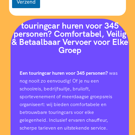
Verzend
touringcar huren voor 345
personen? Comfortabel, Veilig
& Betaalbaar Vervoer voor Elke
Groep
Een touringcar huren voor 345 personen?
was
nog nooit zo eenvoudig! Of je nu een
schoolreis, bedrijfsuitje, bruiloft,
sportevenement of meerdaagse groepsreis
organiseert: wij bieden comfortabele en
betrouwbare touringcars voor elke
gelegenheid. Inclusief ervaren chauffeur,
scherpe tarieven en uitstekende service.