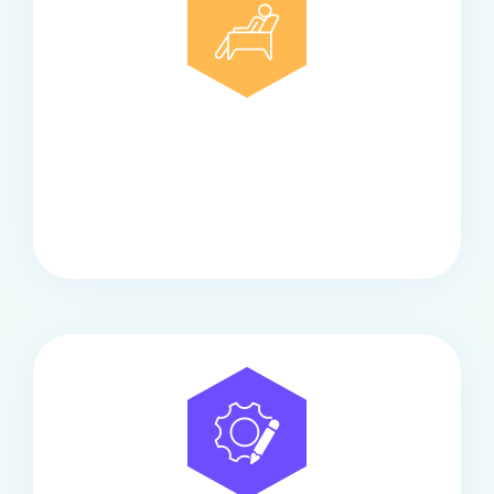
Comfort
Onze touringcars bieden comfort en stijl voor elke
groep, met ruime stoelen, airco en moderne
faciliteiten om ontspannen te reizen.