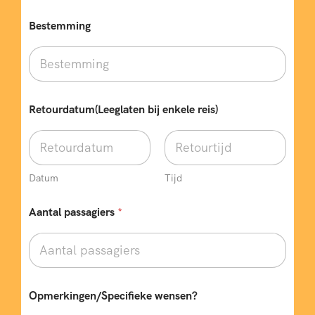
Bestemming
Retourdatum(Leeglaten bij enkele reis)
Datum
Tijd
*
Aantal passagiers
*
w
e
n
s
e
n
?
Opmerkingen/Specifieke wensen?
T