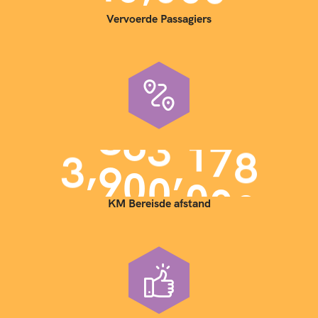
Vervoerde Passagiers
,
,
3
9
0
0
0
0
0
KM Bereisde afstand