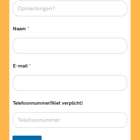
y
p
e
Naam
*
E-mail
*
Telefoonnummer(Niet verplicht)