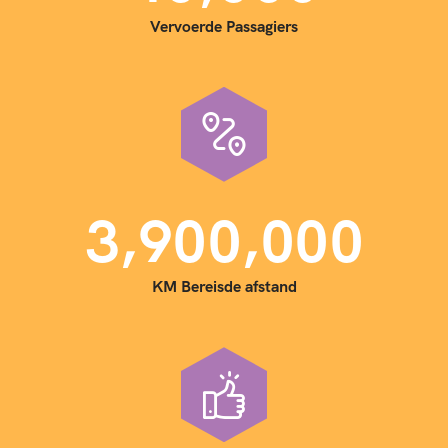
Vervoerde Passagiers
,
,
3
9
0
0
0
0
0
KM Bereisde afstand