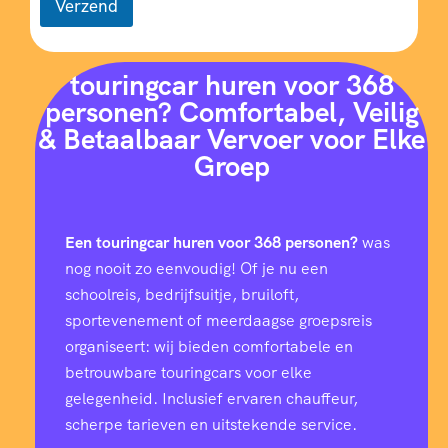
Verzend
touringcar huren voor 368
personen? Comfortabel, Veilig
& Betaalbaar Vervoer voor Elke
Groep
Een touringcar huren voor 368 personen?
was
nog nooit zo eenvoudig! Of je nu een
schoolreis, bedrijfsuitje, bruiloft,
sportevenement of meerdaagse groepsreis
organiseert: wij bieden comfortabele en
betrouwbare touringcars voor elke
gelegenheid. Inclusief ervaren chauffeur,
scherpe tarieven en uitstekende service.