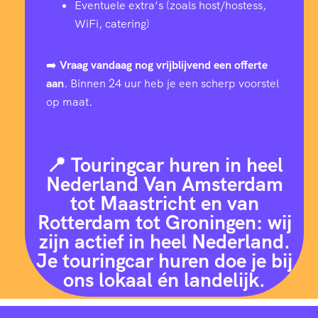
Eventuele extra’s (zoals host/hostess,
WiFi, catering)
➡️
Vraag vandaag nog vrijblijvend een offerte
aan
. Binnen 24 uur heb je een scherp voorstel
op maat.
📍 Touringcar huren in heel
Nederland Van Amsterdam
tot Maastricht en van
Rotterdam tot Groningen: wij
zijn actief in heel Nederland.
Je touringcar huren doe je bij
ons lokaal én landelijk.