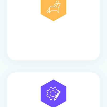
Comfort
Onze touringcars bieden comfort en stijl voor elke
groep, met ruime stoelen, airco en moderne
faciliteiten om ontspannen te reizen.