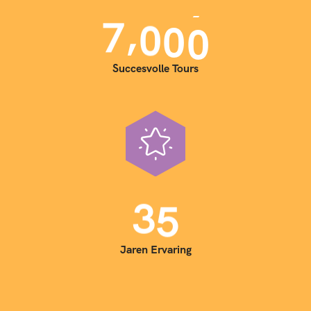
,
7
0
0
0
Succesvolle Tours
3
5
Jaren Ervaring