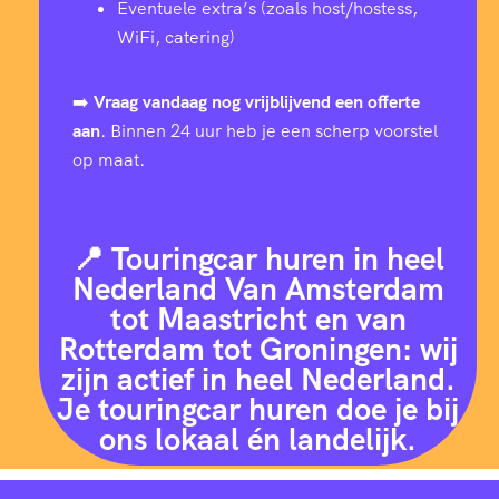
Eventuele extra’s (zoals host/hostess,
WiFi, catering)
➡️
Vraag vandaag nog vrijblijvend een offerte
aan
. Binnen 24 uur heb je een scherp voorstel
op maat.
📍 Touringcar huren in heel
Nederland Van Amsterdam
tot Maastricht en van
Rotterdam tot Groningen: wij
zijn actief in heel Nederland.
Je touringcar huren doe je bij
ons lokaal én landelijk.