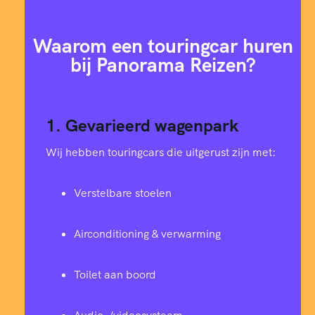
e
c
i
Waarom een touringcar huren
f
i
bij Panorama Reizen?
e
k
e
1. Gevarieerd wagenpark
Wij hebben touringcars die uitgerust zijn met:
Verstelbare stoelen
Airconditioning & verwarming
Toilet aan boord