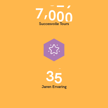
,
7
0
0
0
Succesvolle Tours
3
5
Jaren Ervaring