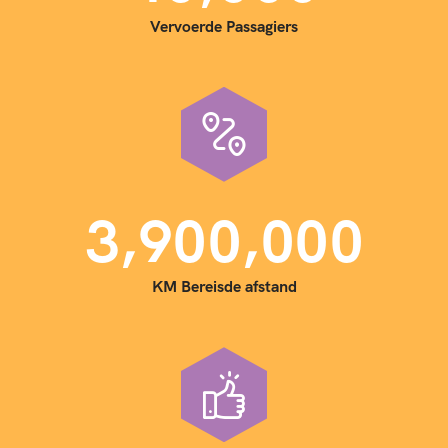
Vervoerde Passagiers
,
,
3
9
0
0
0
0
0
KM Bereisde afstand