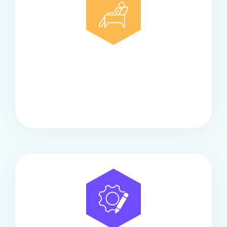
Comfort
Onze touringcars bieden comfort en stijl voor elke
groep, met ruime stoelen, airco en moderne
faciliteiten om ontspannen te reizen.