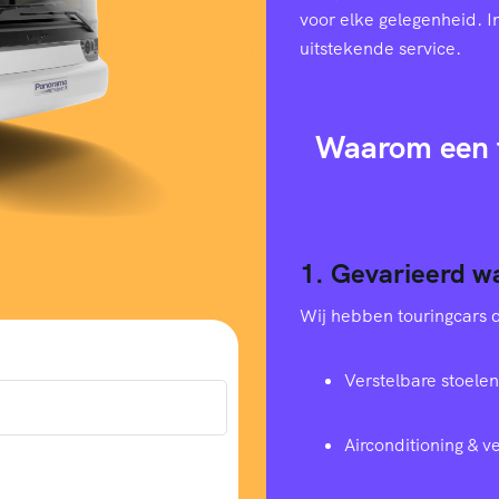
voor elke gelegenheid. I
uitstekende service.
Waarom een t
1. Gevarieerd w
Wij hebben touringcars di
Verstelbare stoelen
Airconditioning & 