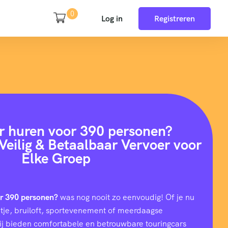
0
Log in
Registreren
r huren voor 390 personen?
Veilig & Betaalbaar Vervoer voor
Elke Groep
or 390 personen?
was nog nooit zo eenvoudig! Of je nu
uitje, bruiloft, sportevenement of meerdaagse
wij bieden comfortabele en betrouwbare touringcars