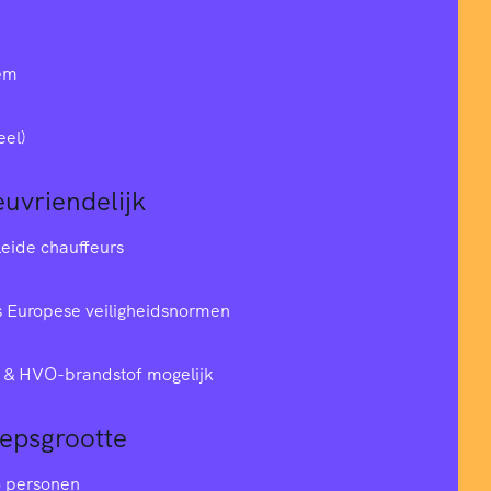
em
eel)
euvriendelijk
leide chauffeurs
 Europese veiligheidsnormen
& HVO-brandstof mogelijk
oepsgrootte
6 personen