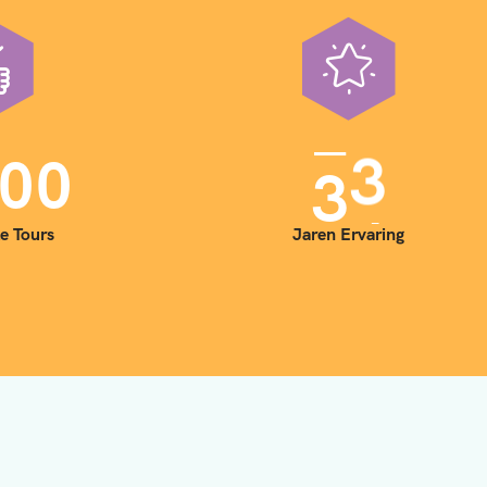
0
0
3
5
e Tours
Jaren Ervaring