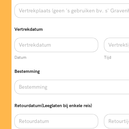
V
Vertrekdatum
e
r
t
r
e
k
Datum
Tijd
p
l
Bestemming
a
a
t
s
w
e
Retourdatum(Leeglaten bij enkele reis)
n
s
e
n
?