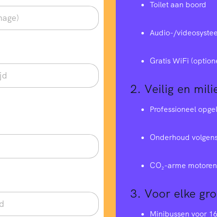
Toilet aan boord
Audio-/videosyste
Gratis WiFi (option
2.
Veilig en mili
Professioneel opge
Onderhoud volgens
CO₂-arme motoren 
3.
Voor elke gr
Minibussen voor 1