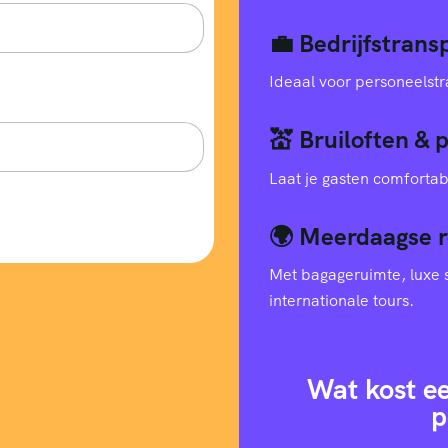
💼 Bedrijfstran
Ideaal voor personeelstr
💒 Bruiloften & 
Laat je gasten comfortab
🌍 Meerdaagse r
Met bagageruimte, luxe s
internationale tours.
Wat kost e
p