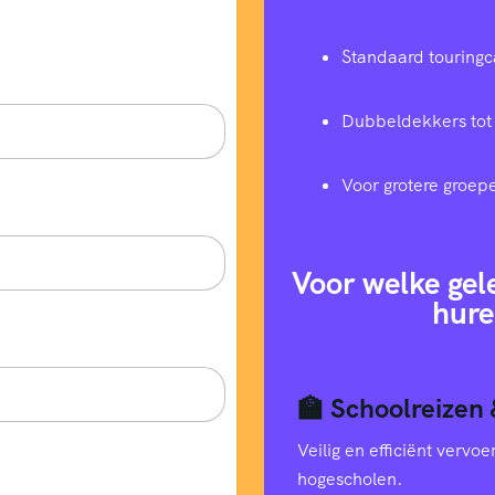
Standaard touringc
Dubbeldekkers tot
Voor grotere groep
Voor welke gel
hure
🏫 Schoolreizen 
Veilig en efficiënt verv
hogescholen.