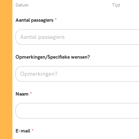
Datum
Tijd
b
u
s
Aantal passagiers
*
Opmerkingen/Specifieke wensen?
Naam
*
E-mail
*