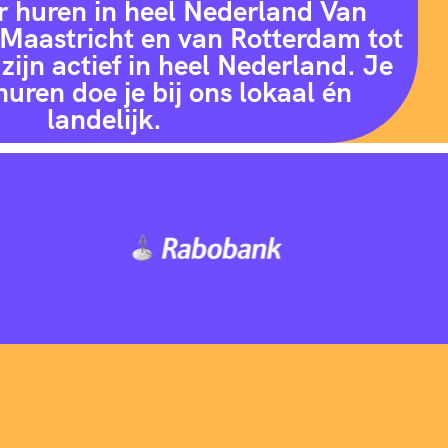
r huren in heel Nederland Van
Maastricht en van Rotterdam tot
zijn actief in heel Nederland. Je
huren doe je bij ons lokaal én
landelijk.