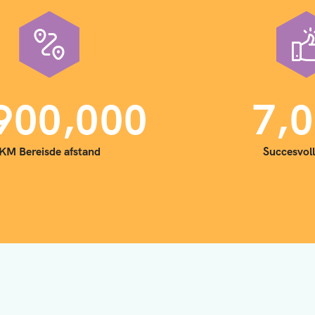
,
,
9
0
0
0
0
0
7
0
KM Bereisde afstand
Succesvoll