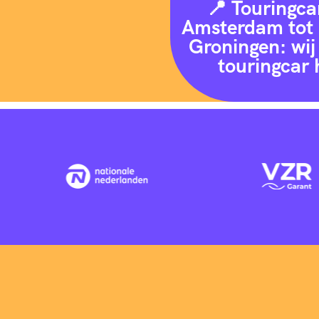
📍 Touringca
Amsterdam tot 
Groningen: wij 
touringcar 