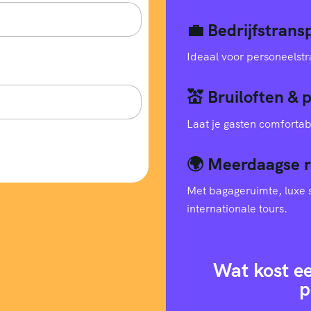
💼 Bedrijfstran
Ideaal voor personeelstr
💒 Bruiloften & 
Laat je gasten comfortab
🌍 Meerdaagse r
Met bagageruimte, luxe s
internationale tours.
Wat kost e
p