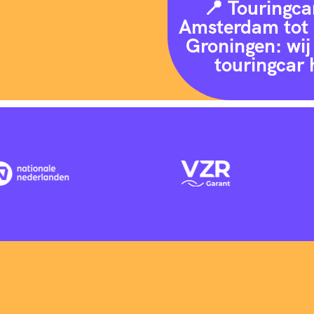
📍 Touringca
Amsterdam tot 
Groningen: wij 
touringcar 