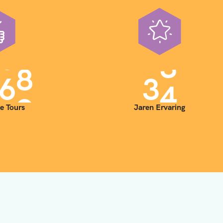
0
0
3
5
e Tours
Jaren Ervaring