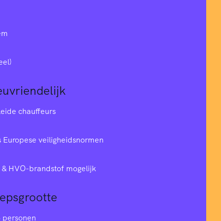
em
eel)
euvriendelijk
leide chauffeurs
 Europese veiligheidsnormen
& HVO-brandstof mogelijk
oepsgrootte
6 personen