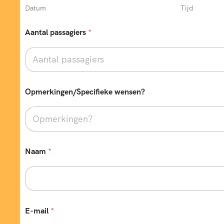
n
Datum
Tijd
s
e
Aantal passagiers
*
n
?
e
n
k
e
Opmerkingen/Specifieke wensen?
l
e
Naam
*
E-mail
*