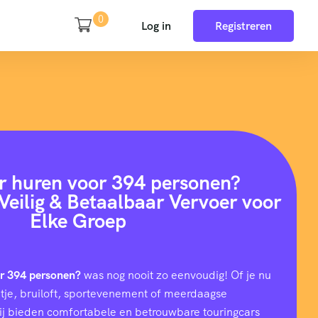
0
Log in
Registreren
r huren voor 394 personen?
Veilig & Betaalbaar Vervoer voor
Elke Groep
or 394 personen?
was nog nooit zo eenvoudig! Of je nu
uitje, bruiloft, sportevenement of meerdaagse
wij bieden comfortabele en betrouwbare touringcars