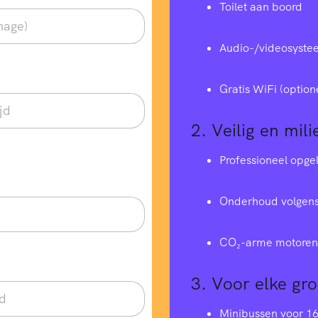
Toilet aan boord
Audio-/videosyste
Gratis WiFi (option
2.
Veilig en mili
Professioneel opge
Onderhoud volgens
CO₂-arme motoren 
3.
Voor elke gr
Minibussen voor 1