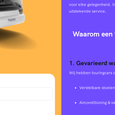
voor elke gelegenheid. I
uitstekende service.
Waarom een t
1. Gevarieerd w
Wij hebben touringcars di
Verstelbare stoelen
Airconditioning & 