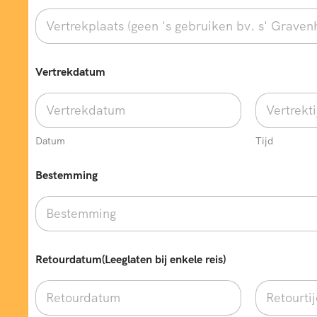
Vertrekdatum
Datum
Tijd
Bestemming
T
Retourdatum(Leeglaten bij enkele reis)
y
p
e
w
e