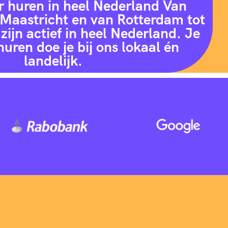
r huren in heel Nederland Van
Maastricht en van Rotterdam tot
zijn actief in heel Nederland. Je
huren doe je bij ons lokaal én
landelijk.