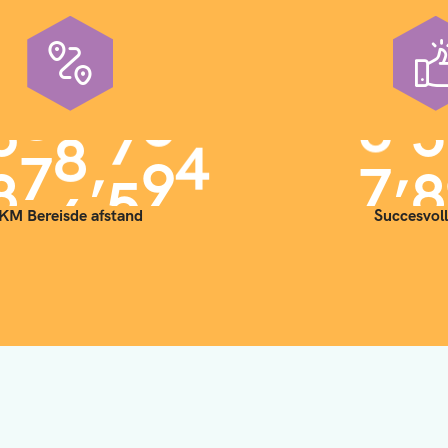
,
,
9
0
0
0
0
0
7
0
KM Bereisde afstand
Succesvoll