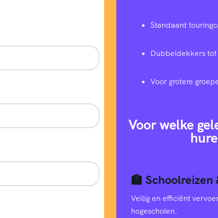
Standaard touringc
Dubbeldekkers tot
Voor grotere groep
Voor welke gel
hure
🏫 Schoolreizen 
Veilig en efficiënt verv
hogescholen.