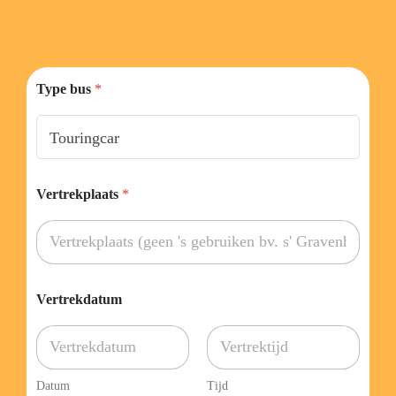
Type bus
*
p
Vertrekplaats
*
a
s
s
a
g
i
e
Vertrekdatum
r
s
A
a
n
Datum
Tijd