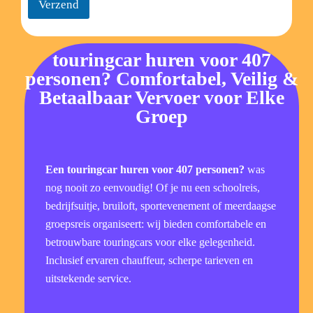
Verzend
touringcar huren voor 407
personen? Comfortabel, Veilig &
Betaalbaar Vervoer voor Elke
Groep
Een touringcar huren voor 407 personen?
was
nog nooit zo eenvoudig! Of je nu een schoolreis,
bedrijfsuitje, bruiloft, sportevenement of meerdaagse
groepsreis organiseert: wij bieden comfortabele en
betrouwbare touringcars voor elke gelegenheid.
Inclusief ervaren chauffeur, scherpe tarieven en
uitstekende service.