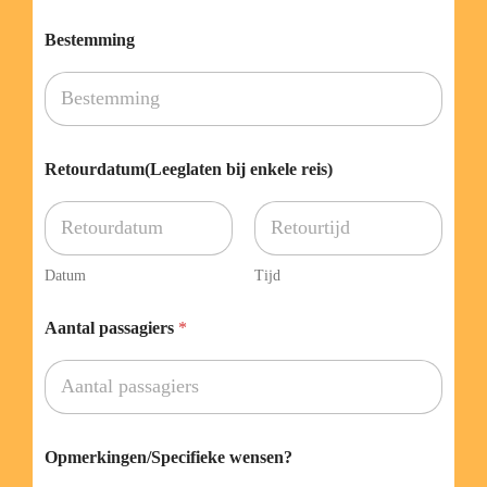
t
a
Bestemming
l
N
a
a
m
Retourdatum(Leeglaten bij enkele reis)
Datum
Tijd
Aantal passagiers
*
Opmerkingen/Specifieke wensen?