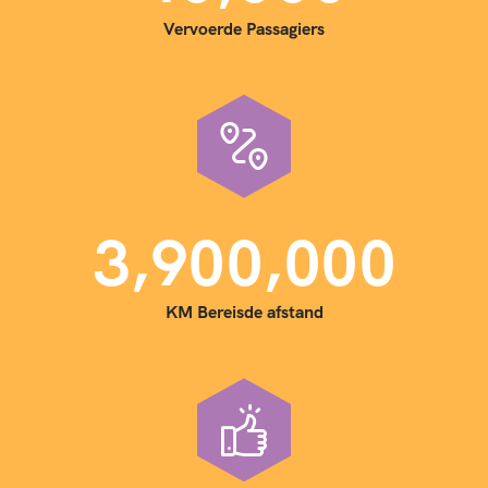
Vervoerde Passagiers
,
,
3
9
0
0
0
0
0
KM Bereisde afstand