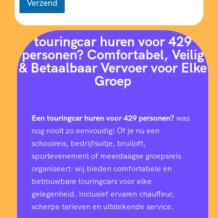
Verzend
touringcar huren voor 429
personen? Comfortabel, Veilig
& Betaalbaar Vervoer voor Elke
Groep
Een touringcar huren voor 429 personen?
was
nog nooit zo eenvoudig! Of je nu een
schoolreis, bedrijfsuitje, bruiloft,
sportevenement of meerdaagse groepsreis
organiseert: wij bieden comfortabele en
betrouwbare touringcars voor elke
gelegenheid. Inclusief ervaren chauffeur,
scherpe tarieven en uitstekende service.