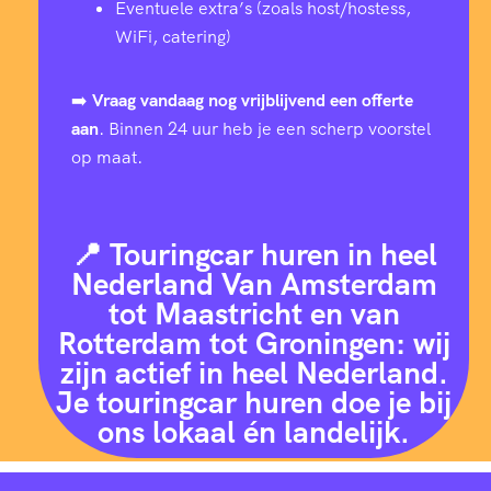
Eventuele extra’s (zoals host/hostess,
WiFi, catering)
➡️
Vraag vandaag nog vrijblijvend een offerte
aan
. Binnen 24 uur heb je een scherp voorstel
op maat.
📍 Touringcar huren in heel
Nederland Van Amsterdam
tot Maastricht en van
Rotterdam tot Groningen: wij
zijn actief in heel Nederland.
Je touringcar huren doe je bij
ons lokaal én landelijk.