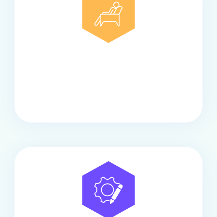
Comfort
Onze touringcars bieden comfort en stijl voor elke
groep, met ruime stoelen, airco en moderne
faciliteiten om ontspannen te reizen.