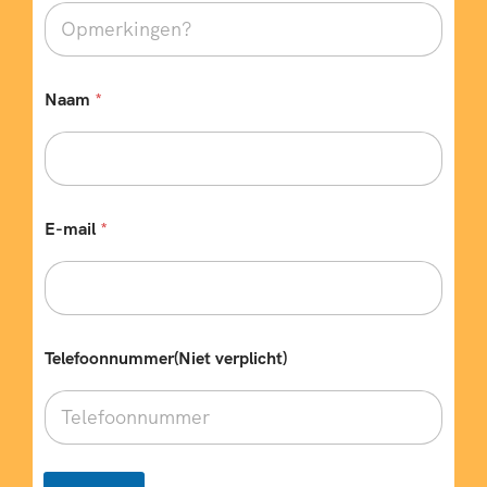
a
t
u
m
Naam
*
E-mail
*
Telefoonnummer(Niet verplicht)