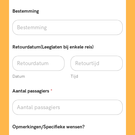
Bestemming
e
Retourdatum(Leeglaten bij enkele reis)
n
k
e
l
e
b
Datum
Tijd
i
j
Aantal passagiers
*
V
e
r
t
r
e
Opmerkingen/Specifieke wensen?
k
d