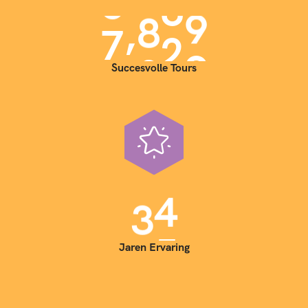
,
7
0
0
0
Succesvolle Tours
3
5
Jaren Ervaring