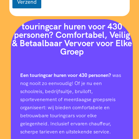
Verzend
touringcar huren voor 430
personen? Comfortabel, Veilig
& Betaalbaar Vervoer voor Elke
Groep
Een touringcar huren voor 430 personen?
was
nog nooit zo eenvoudig! Of je nu een
schoolreis, bedrijfsuitje, bruiloft,
sportevenement of meerdaagse groepsreis
organiseert: wij bieden comfortabele en
betrouwbare touringcars voor elke
gelegenheid. Inclusief ervaren chauffeur,
scherpe tarieven en uitstekende service.