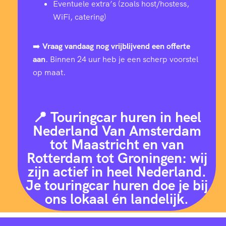
Eventuele extra’s (zoals host/hostess,
WiFi, catering)
➡️
Vraag vandaag nog vrijblijvend een offerte
aan
. Binnen 24 uur heb je een scherp voorstel
op maat.
📍 Touringcar huren in heel
Nederland Van Amsterdam
tot Maastricht en van
Rotterdam tot Groningen: wij
zijn actief in heel Nederland.
Je touringcar huren doe je bij
ons lokaal én landelijk.