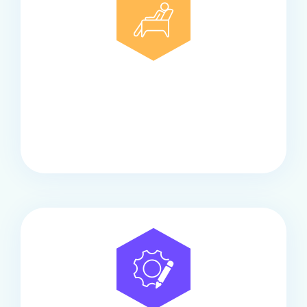
Comfort
Onze touringcars bieden comfort en stijl voor elke
groep, met ruime stoelen, airco en moderne
faciliteiten om ontspannen te reizen.