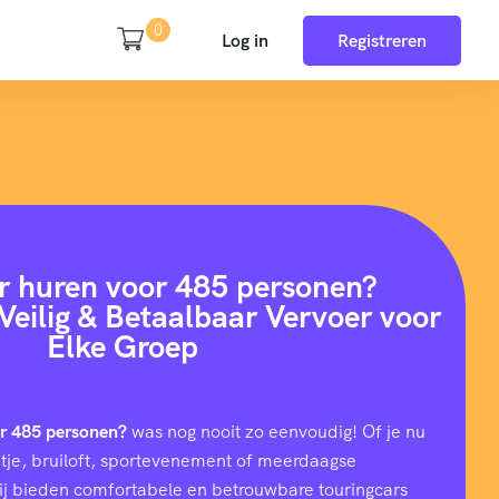
0
Log in
Registreren
r huren voor 485 personen?
Veilig & Betaalbaar Vervoer voor
Elke Groep
or 485 personen?
was nog nooit zo eenvoudig! Of je nu
uitje, bruiloft, sportevenement of meerdaagse
wij bieden comfortabele en betrouwbare touringcars