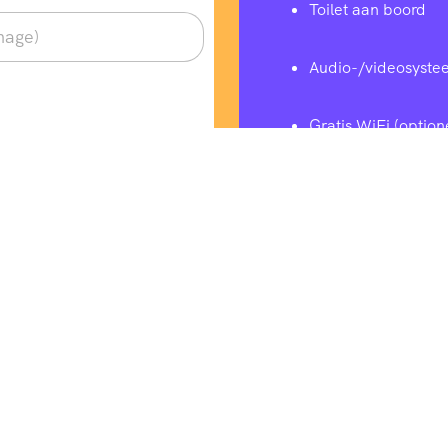
Toilet aan boord
Audio-/videosyste
Gratis WiFi (option
2.
Veilig en mili
Professioneel opge
Onderhoud volgens
CO₂-arme motoren 
3.
Voor elke gr
Minibussen voor 1