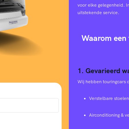
voor elke gelegenheid. I
uitstekende service.
Waarom een t
1. Gevarieerd w
Wij hebben touringcars di
Verstelbare stoelen
Airconditioning & 