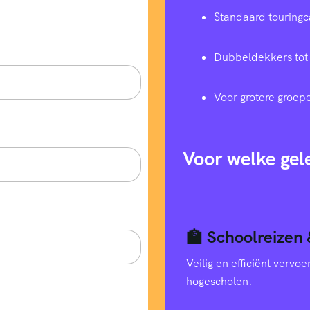
Standaard touringc
Dubbeldekkers tot
Voor grotere groep
Voor welke gel
🏫 Schoolreizen 
Veilig en efficiënt verv
hogescholen.