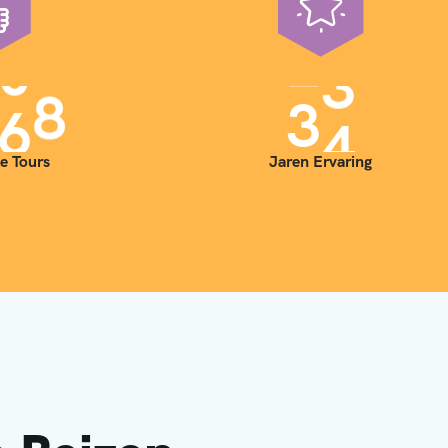
0
0
3
5
e Tours
Jaren Ervaring