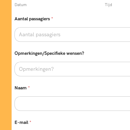
Datum
Tijd
Aantal passagiers
*
*
Opmerkingen/Specifieke wensen?
O
p
m
e
r
k
i
Naam
*
n
g
e
n
/
S
E-mail
*
p