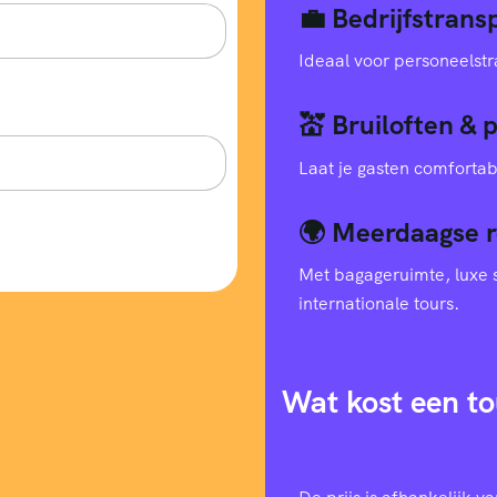
💼 Bedrijfstran
Ideaal voor personeelstr
💒 Bruiloften & 
Laat je gasten comfortab
🌍 Meerdaagse r
Met bagageruimte, luxe s
internationale tours.
Wat kost een to