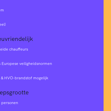
em
eel)
euvriendelijk
leide chauffeurs
 Europese veiligheidsnormen
& HVO-brandstof mogelijk
oepsgrootte
6 personen