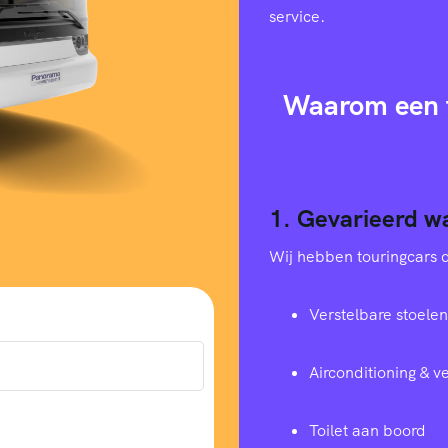
service.
Waarom een t
1. Gevarieerd w
Wij hebben touringcars di
Verstelbare stoelen
Airconditioning & 
Toilet aan boord