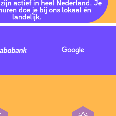
zijn actief in heel Nederland. Je
huren doe je bij ons lokaal én
landelijk.