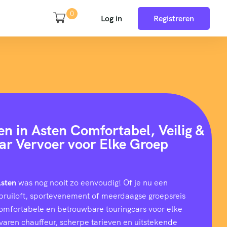
0
Log in
Registreren
en in Asten Comfortabel, Veilig &
ar Vervoer voor Elke Groep
Asten
was nog nooit zo eenvoudig! Of je nu een
e, bruiloft, sportevenement of meerdaagse groepsreis
comfortabele en betrouwbare touringcars voor elke
rvaren chauffeur, scherpe tarieven en uitstekende