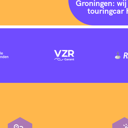
Groningen: wij 
touringcar 