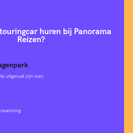
ouringcar huren bij Panorama
Reizen?
agenpark
e uitgerust zijn met:
verwarming