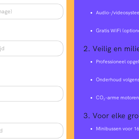
Audio-/videosyste
Gratis WiFi (option
2.
Veilig en mili
Professioneel opge
Onderhoud volgens
CO₂-arme motoren 
3.
Voor elke gr
Minibussen voor 1