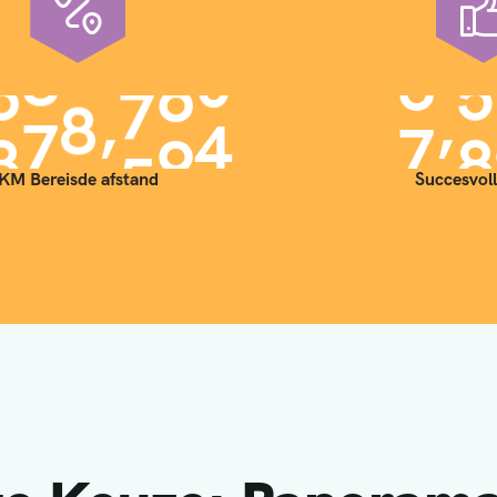
,
,
9
0
0
0
0
0
7
0
KM Bereisde afstand
Succesvoll