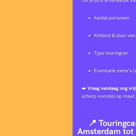
De prijs is afhankelijk va
Aantal personen
Afstand & duur van 
Type touringcar
Eventuele extra’s (
➡️
Vraag vandaag nog vrij
scherp voorstel op maat.
📍 Touringca
Amsterdam tot 