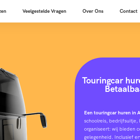
zen
Veelgestelde Vragen
Over Ons
Contact
Touringcar hur
Betaalba
Een touringcar huren in 
schoolreis, bedrijfsuitj
organiseert: wij bieden 
gelegenheid. Inclusief e