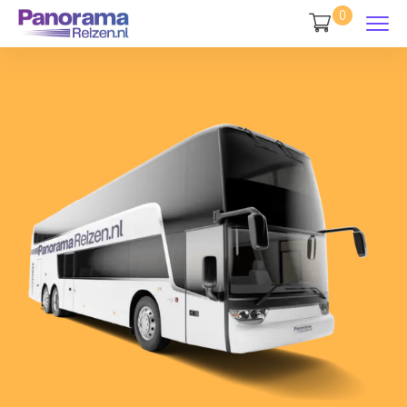
3
0
6
0
4
7
1
0
5
3
8