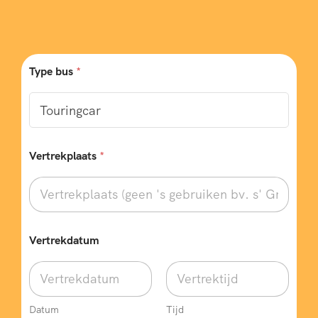
6
2
8
6
Type bus
*
1
9
4
3
Vertrekplaats
*
7
7
9
0
Vertrekdatum
2
4
Datum
Tijd