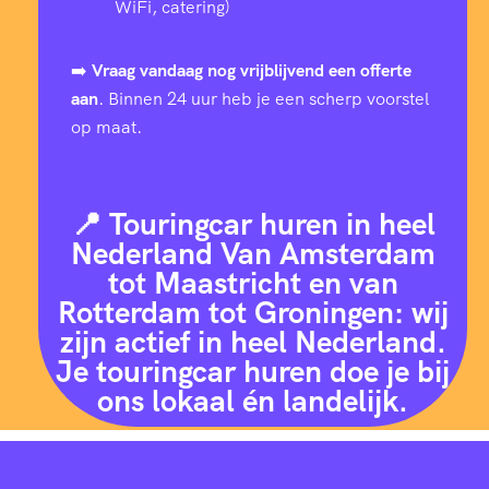
2
5
3
0
6
0
6
WiFi, catering)
7
4
5
4
6
2
7
4
3
0
➡️
Vraag vandaag nog vrijblijvend een offerte
9
0
6
aan
. Binnen 24 uur heb je een scherp voorstel
5
op maat.
7
1
4
2
6
3
2
6
6
6
9
0
1
0
9
7
📍 Touringcar huren in heel
4
2
7
7
Nederland Van Amsterdam
0
9
9
8
1
1
tot Maastricht en van
7
8
8
Rotterdam tot Groningen: wij
8
2
8
6
6
4
4
zijn actief in heel Nederland.
9
4
8
Je touringcar huren doe je bij
0
ons lokaal én landelijk.
3
7
3
4
7
8
1
1
9
1