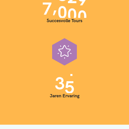
,
7
0
0
0
0
Succesvolle Tours
0
1
1
3
2
4
3
5
Jaren Ervaring