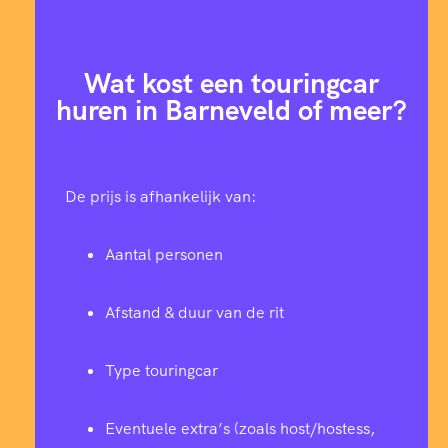
5
9
5
0
9
1
1
1
0
1
0
Wat kost een touringcar
7
9
6
9
4
4
huren in Barneveld of meer?
2
7
1
8
8
3
7
7
8
5
4
1
De prijs is afhankelijk van:
9
7
1
4
9
2
7
0
2
Aantal personen
1
6
8
2
2
5
0
6
3
0
Afstand & duur van de rit
2
5
5
0
5
9
2
2
3
1
Type touringcar
3
4
2
8
8
3
4
8
4
Eventuele extra’s (zoals host/hostess,