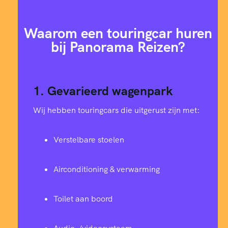
2
3
8
1
Waarom een touringcar huren
9
1
1
5
bij Panorama Reizen?
0
6
9
4
9
1
1. Gevarieerd wagenpark
3
7
7
2
Wij hebben touringcars die uitgerust zijn met:
1
1
4
9
6
Verstelbare stoelen
2
8
2
2
0
Airconditioning & verwarming
3
5
0
5
3
Toilet aan boord
3