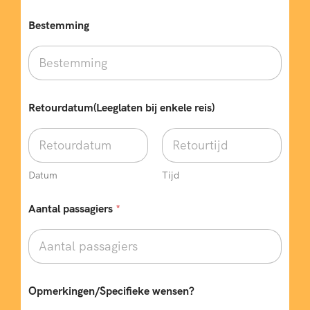
5
7
Bestemming
8
1
0
5
Retourdatum(Leeglaten bij enkele reis)
3
8
6
2
Datum
Tijd
0
9
6
Aantal passagiers
*
8
1
9
R
6
4
3
Opmerkingen/Specifieke wensen?
e
t