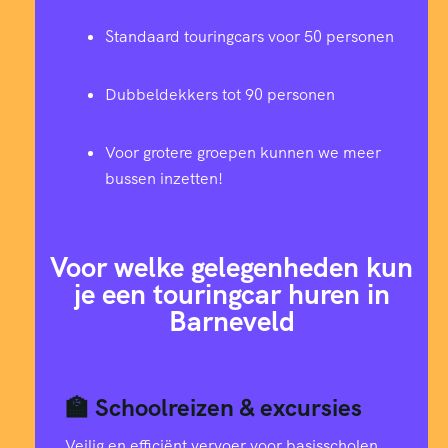
9
6
0
2
0
6
Standaard touringcars voor 50 personen
0
0
5
8
0
2
0
Dubbeldekkers tot 90 personen
6
0
4
5
8
5
3
Voor grotere groepen kunnen we meer
2
1
bussen inzetten!
3
2
6
8
7
8
2
Voor welke gelegenheden kun
2
9
3
1
1
4
2
je een touringcar huren in
Barneveld
1
7
1
3
4
0
3
0
4
9
6
8
🏫 Schoolreizen & excursies
7
4
Veilig en efficiënt vervoer voor basisscholen,