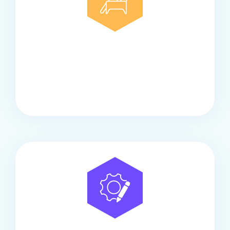
Comfort
Onze touringcars bieden comfort en stijl voor elke
groep, met ruime stoelen, airco en moderne
faciliteiten om ontspannen te reizen.