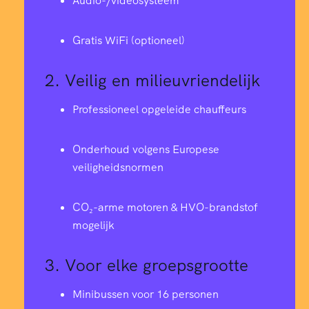
2
8
8
7
Audio-/videosysteem
4
0
6
0
0
Gratis WiFi (optioneel)
5
2.
Veilig en milieuvriendelijk
7
4
3
4
6
Professioneel opgeleide chauffeurs
4
2
6
8
6
Onderhoud volgens Europese
0
1
0
9
1
veiligheidsnormen
7
9
9
8
1
5
CO₂-arme motoren & HVO-brandstof
8
mogelijk
8
6
6
4
9
8
3.
Voor elke groepsgrootte
7
3
4
7
2
Minibussen voor 16 personen