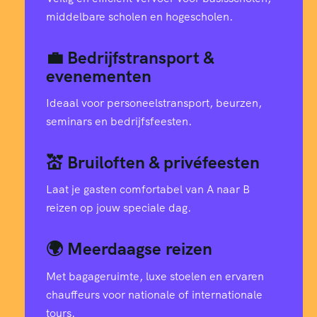
9
1
7
9
2
3
4
middelbare scholen en hogescholen.
8
8
5
2
5
💼 Bedrijfstransport &
9
5
evenementen
7
6
3
4
9
5
6
Ideaal voor personeelstransport, beurzen,
seminars en bedrijfsfeesten.
6
3
1
7
2
1
7
💒 Bruiloften & privéfeesten
0
4
0
9
0
6
7
7
Laat je gasten comfortabel van A naar B
reizen op jouw speciale dag.
1
3
7
7
3
0
3
8
🌍 Meerdaagse reizen
3
2
4
5
6
3
9
9
Met bagageruimte, luxe stoelen en ervaren
chauffeurs voor nationale of internationale
4
1
2
3
8
7
tours.