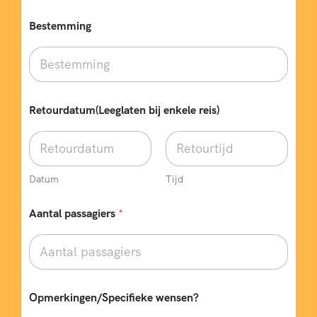
i
f
Bestemming
i
e
k
e
T
y
Retourdatum(Leeglaten bij enkele reis)
p
e
Datum
Tijd
Aantal passagiers
*
Opmerkingen/Specifieke wensen?