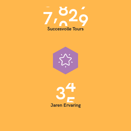
,
7
0
0
0
Succesvolle Tours
3
5
Jaren Ervaring