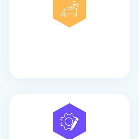
Comfort
Onze touringcars bieden comfort en stijl voor elke
groep, met ruime stoelen, airco en moderne
faciliteiten om ontspannen te reizen.