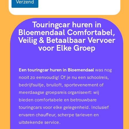
Verzend
Touringcar huren in
Bloemendaal Comfortabel,
Veilig & Betaalbaar Vervoer
voor Elke Groep
Een touringcar huren in Bloemendaal
was nog
nooit zo eenvoudig! Of je nu een schoolreis,
bedrijfsuitje, bruiloft, sportevenement of
meerdaagse groepsreis organiseert: wij
bieden comfortabele en betrouwbare
touringcars voor elke gelegenheid. Inclusief
ervaren chauffeur, scherpe tarieven en
uitstekende service.