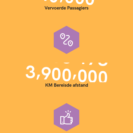
Vervoerde Passagiers
,
,
3
9
0
0
0
0
0
KM Bereisde afstand