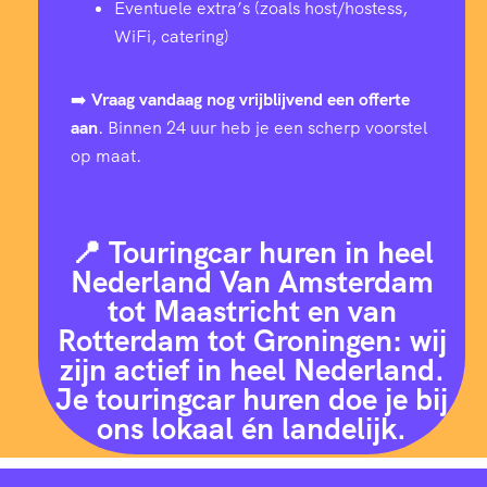
Eventuele extra’s (zoals host/hostess,
WiFi, catering)
➡️
Vraag vandaag nog vrijblijvend een offerte
aan
. Binnen 24 uur heb je een scherp voorstel
op maat.
📍 Touringcar huren in heel
Nederland Van Amsterdam
tot Maastricht en van
Rotterdam tot Groningen: wij
zijn actief in heel Nederland.
Je touringcar huren doe je bij
ons lokaal én landelijk.