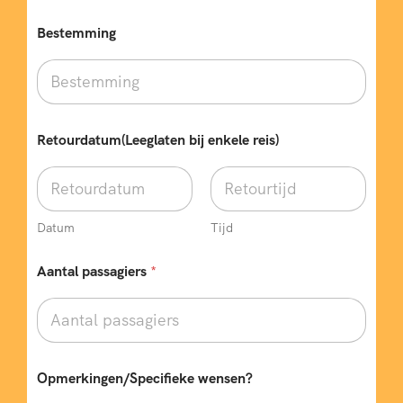
w
Bestemming
e
n
s
e
n
?
V
Retourdatum(Leeglaten bij enkele reis)
e
r
t
r
e
Datum
Tijd
k
d
Aantal passagiers
*
a
t
u
m
b
u
s
Opmerkingen/Specifieke wensen?