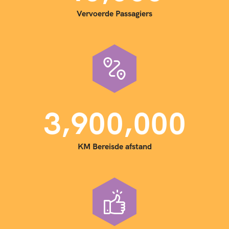
Vervoerde Passagiers
,
,
3
9
0
0
0
0
0
KM Bereisde afstand