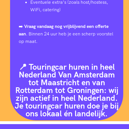
Eventuele extra’s (zoals host/hostess,
WiFi, catering)
➡️
Vraag vandaag nog vrijblijvend een offerte
aan
. Binnen 24 uur heb je een scherp voorstel
op maat.
📍 Touringcar huren in heel
Nederland Van Amsterdam
tot Maastricht en van
Rotterdam tot Groningen: wij
zijn actief in heel Nederland.
Je touringcar huren doe je bij
ons lokaal én landelijk.