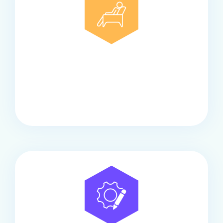
Comfort
Onze touringcars bieden comfort en stijl voor elke
groep, met ruime stoelen, airco en moderne
faciliteiten om ontspannen te reizen.