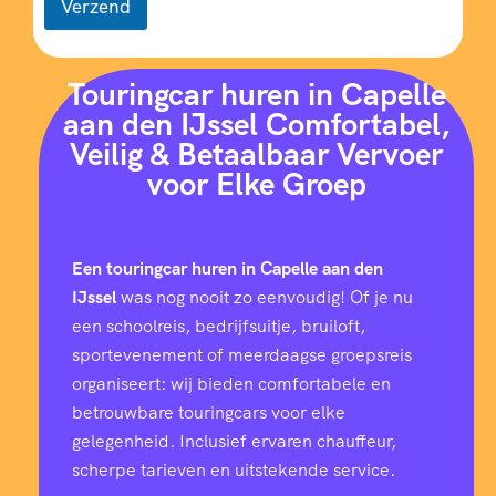
Verzend
Touringcar huren in Capelle
aan den IJssel Comfortabel,
Veilig & Betaalbaar Vervoer
voor Elke Groep
Een touringcar huren in Capelle aan den
IJssel
was nog nooit zo eenvoudig! Of je nu
een schoolreis, bedrijfsuitje, bruiloft,
sportevenement of meerdaagse groepsreis
organiseert: wij bieden comfortabele en
betrouwbare touringcars voor elke
gelegenheid. Inclusief ervaren chauffeur,
scherpe tarieven en uitstekende service.