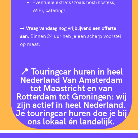
Eventuele extra’s (zoals host/hostess,
WiFi, catering)
➡️
Vraag vandaag nog vrijblijvend een offerte
aan
. Binnen 24 uur heb je een scherp voorstel
op maat.
📍 Touringcar huren in heel
Nederland Van Amsterdam
tot Maastricht en van
Rotterdam tot Groningen: wij
zijn actief in heel Nederland.
Je touringcar huren doe je bij
ons lokaal én landelijk.