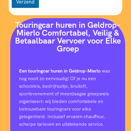
Verzend
Touringcar huren in Geldrop-
Mierlo Comfortabel, Veilig &
Betaalbaar Vervoer voor Elke
Groep
Een touringcar huren in Geldrop-Mierlo
was
nog nooit zo eenvoudig! Of je nu een
schoolreis, bedrijfsuitje, bruiloft,
sportevenement of meerdaagse groepsreis
organiseert: wij bieden comfortabele en
betrouwbare touringcars voor elke
gelegenheid. Inclusief ervaren chauffeur,
scherpe tarieven en uitstekende service.