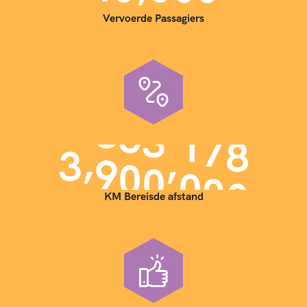
Vervoerde Passagiers
,
,
3
9
0
0
0
0
0
KM Bereisde afstand