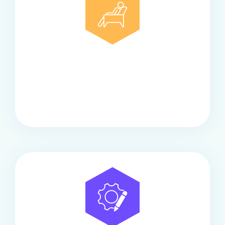
Comfort
Onze touringcars bieden comfort en stijl voor elke
groep, met ruime stoelen, airco en moderne
faciliteiten om ontspannen te reizen.