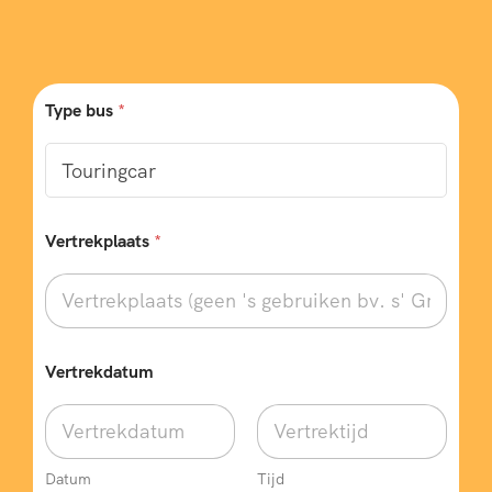
Type bus
*
Vertrekplaats
*
B
Vertrekdatum
e
s
t
e
m
m
Datum
Tijd