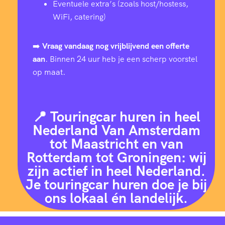
Eventuele extra’s (zoals host/hostess,
WiFi, catering)
➡️
Vraag vandaag nog vrijblijvend een offerte
aan
. Binnen 24 uur heb je een scherp voorstel
op maat.
📍 Touringcar huren in heel
Nederland Van Amsterdam
tot Maastricht en van
Rotterdam tot Groningen: wij
zijn actief in heel Nederland.
Je touringcar huren doe je bij
ons lokaal én landelijk.