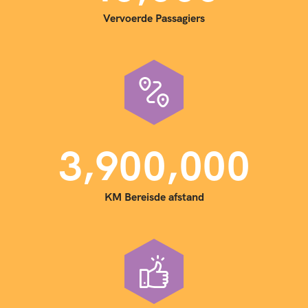
Vervoerde Passagiers
,
,
3
9
0
0
0
0
0
KM Bereisde afstand