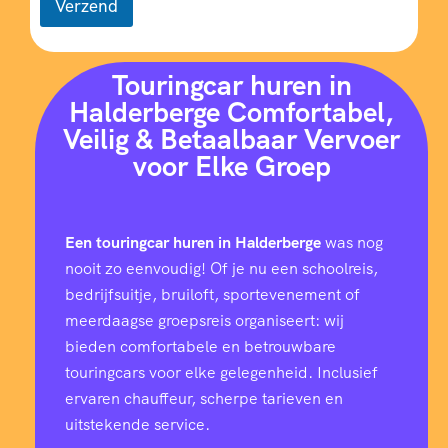
Verzend
Touringcar huren in
Halderberge Comfortabel,
Veilig & Betaalbaar Vervoer
voor Elke Groep
Een touringcar huren in Halderberge
was nog
nooit zo eenvoudig! Of je nu een schoolreis,
bedrijfsuitje, bruiloft, sportevenement of
meerdaagse groepsreis organiseert: wij
bieden comfortabele en betrouwbare
touringcars voor elke gelegenheid. Inclusief
ervaren chauffeur, scherpe tarieven en
uitstekende service.