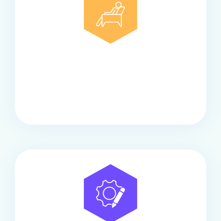
Comfort
Onze touringcars bieden comfort en stijl voor elke
groep, met ruime stoelen, airco en moderne
faciliteiten om ontspannen te reizen.