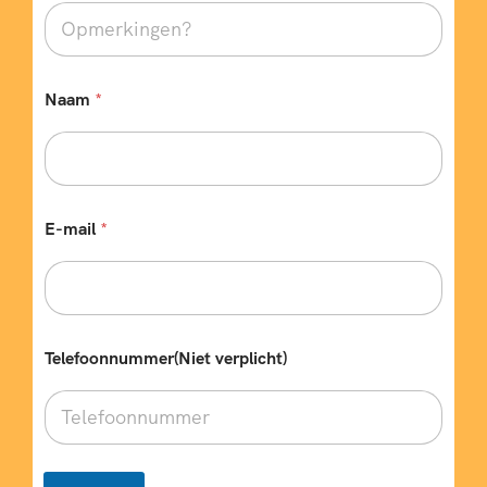
u
m
m
e
Naam
*
r
(
N
i
e
t
E-mail
*
Telefoonnummer(Niet verplicht)