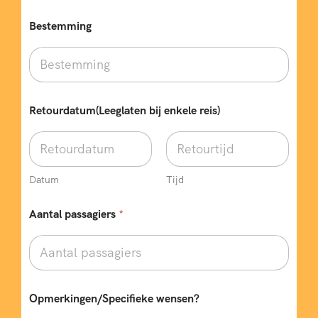
i
n
Bestemming
g
V
e
r
t
r
Retourdatum(Leeglaten bij enkele reis)
e
k
d
a
t
Datum
Tijd
u
m
T
Aantal passagiers
*
e
l
e
f
o
o
Opmerkingen/Specifieke wensen?
n
n