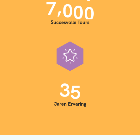
,
7
0
0
0
Succesvolle Tours
3
5
Jaren Ervaring