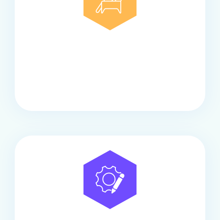
Comfort
Onze touringcars bieden comfort en stijl voor elke
groep, met ruime stoelen, airco en moderne
faciliteiten om ontspannen te reizen.