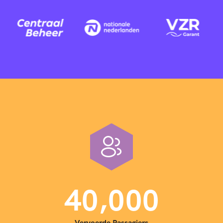
,
4
0
0
0
0
Vervoerde Passagiers