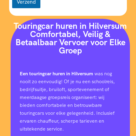
Verzend
Touringcar huren in Hilversum
Comfortabel, Veilig &
Betaalbaar Vervoer voor Elke
Groep
Een touringcar huren in Hilversum
was nog
nooit zo eenvoudig! Of je nu een schoolreis,
bedrijfsuitje, bruiloft, sportevenement of
meerdaagse groepsreis organiseert: wij
bieden comfortabele en betrouwbare
touringcars voor elke gelegenheid. Inclusief
ervaren chauffeur, scherpe tarieven en
uitstekende service.